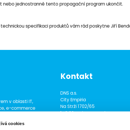
 nebo jednostranně tento propagační program ukončit.
a technickou specifikaci produktů vám rád poskytne Jiří Ben
Kontakt
DNS a.s.
City Empiria
em v oblasti IT,
Na Strži 1702/65
ace, e-commerce
140 00 Praha 4 - Nusle
ež 700 odborníky
ívá cookies
+420 703 433 957