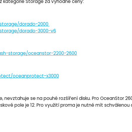
 z kategorie Storage za výhodné ceny:
h-storage/dorado-2000
h-storage/dorado-3000-v6
lash-storage/oceanstor-2200-2600
otect/oceanprotect-x3000
 nevztahuje se na pouhé rozšíření disku. Pro OceanStor 26
ové pole je 12. Pro využití proma je nutné mít schválenou d