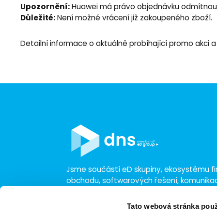
Upozornění:
Huawei má právo objednávku odmítnout
Důležité:
Není možné vrácení již zakoupeného zboží.
Detailní informace o aktuálně probíhající promo akci 
Jsme součástí eD skupiny, ekosystému fir
obchodu, softwarových řešení, komunik
a technologií s 30 lety zkušeností, více n
a tržbami přesahujícími 16 miliard.
Tato webová stránka použ