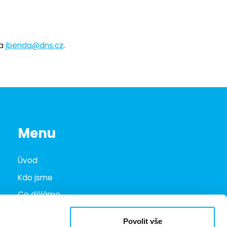
da
jbenda@dns.cz
.
Menu
Úvod
Kdo jsme
Co děláme
Infohub
Povolit vše