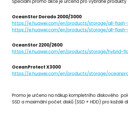
Speciální promo akce je určena pro vybrané produkty
OceanStor Dorado 2000/3000
https://e.huawei.com/en/products/storage/all-flas
https://e.huawei.com/en/products/storage/all-flas
OceanStor 2200/2600
https://e.huawei.com/en/products/storage/hybrid-f
OceanProtect X3000
https://e.huawei.com/en/products/storage/oceanpr
Promo je určeno na nákup kompletního diskového pole,
SSD a maximální počet disků (SSD + HDD) pro každé disk