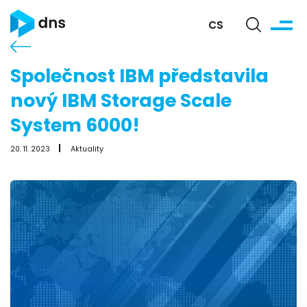
CS
Společnost IBM představila
nový IBM Storage Scale
System 6000!
20. 11. 2023
Aktuality