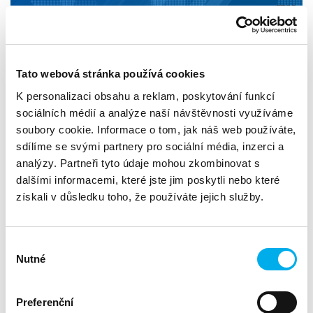
Společnost IBM představila nový IBM Storage Scale System
Tato webová stránka používá cookies
6000!
K personalizaci obsahu a reklam, poskytování funkcí
sociálních médií a analýze naší návštěvnosti využíváme
Globální datovou platformu pro cloudové úložiště, která je
soubory cookie. Informace o tom, jak náš web používáte,
navržena tak, aby splňovala současné požadavky na
sdílíme se svými partnery pro sociální média, inzerci a
intenzivní datovou a umělou inteligenci, a je nejnovější
analýzy. Partneři tyto údaje mohou zkombinovat s
nabídkou v portfoliu IBM Storage for Data and AI.
dalšími informacemi, které jste jim poskytli nebo které
získali v důsledku toho, že používáte jejich služby.
IBM Storage Scale System 6000 je optimalizován pro
ukládání polostrukturovaných a nestrukturovaných dat
včetně videa, obrázků, textů, přístrojových dat atd.
generovaných denně a urychluje digitální stopu organizace v
Výběr
hybridním prostředí.
Nutné
souhlasu
IBM Storage Scale vám pmůže k:
Preferenční