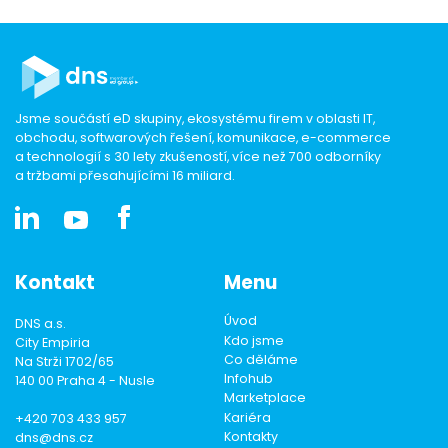
Jsme součástí eD skupiny, ekosystému firem v oblasti IT,
obchodu, softwarových řešení, komunikace, e-commerce
a technologií s 30 lety zkušeností, více než 700 odborníky
a tržbami přesahujícími 16 miliard.
Kontakt
Menu
Úvod
DNS a.s.
Kdo jsme
City Empiria
Co děláme
Na Strži 1702/65
Infohub
140 00 Praha 4 - Nusle
Marketplace
Kariéra
+420 703 433 957
Kontakty
dns@dns.cz