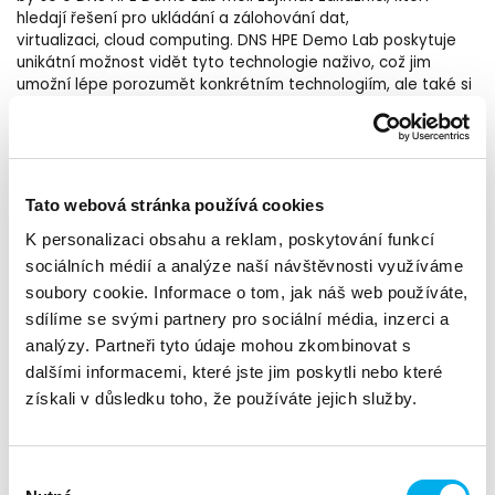
hledají řešení pro ukládání a zálohování dat,
virtualizaci, cloud computing. DNS HPE Demo Lab poskytuje
unikátní možnost vidět tyto technologie naživo, což jim
umožní lépe porozumět konkrétním technologiím, ale také si
je „osahat“ a vidět, jak by mohly být implementovány do
jejich stávajícího IT prostředí a jak by mohly řešit
jejich specifické problémy.Zákazníci mohou získat lepší
představu, jak by mohly vypadat nové technologie, které
můžou nahradit jejich stávající infrastrukturu.
Tato webová stránka používá cookies
K personalizaci obsahu a reklam, poskytování funkcí
sociálních médií a analýze naší návštěvnosti využíváme
soubory cookie. Informace o tom, jak náš web používáte,
sdílíme se svými partnery pro sociální média, inzerci a
analýzy. Partneři tyto údaje mohou zkombinovat s
dalšími informacemi, které jste jim poskytli nebo které
získali v důsledku toho, že používáte jejich služby.
Výběr