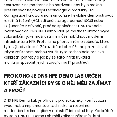
Proliant DL a diskové pole Alletra 6000. Tento demo lab je
sestaven z nejmodernějšího hardwaru, aby bylo možné
prezentovat nejnovější technologie a produkty HPE.
Konfigurace hardwaru nám umožňuje flexibilně demonstrovat
rozdílná řešení (HCI, sdílená storage pomocí iSCSI nebo
FC).Jedním z důvodů, proč se společnost DNS rozhodla
investovat do DNS HPE Demo Labu je možnost ukázat svým
zákazníkům, jaké možnosti jim může nabídnout moderní
infrastruktura HPE. Proto jsme připravili různé scénáře, které
tyto výhody ukazují. Zákazníkům tak můžeme prezentovat,
jakým způsobem mohou využít tyto technologie pro své
konkrétní potřeby a jak by se tato infrastruktura
mohla přizpůsobit jejich stávajícímu IT prostředí.
PRO KOHO JE DNS HPE DEMO LAB URČEN,
KTEŘÍ ZÁKAZNÍCI BY SE O NĚJ MĚLI ZAJÍMAT
A PROČ?
DNS HPE Demo Lab je přínosný pro zákazníky, kteří zvažují
výběr nebo implementaci technického řešení na
moderních technologiích v oblasti IT infrastruktury. Konkrétně
by se o DNS HPE Demo Lab měli zajímat zákazníci, kteří