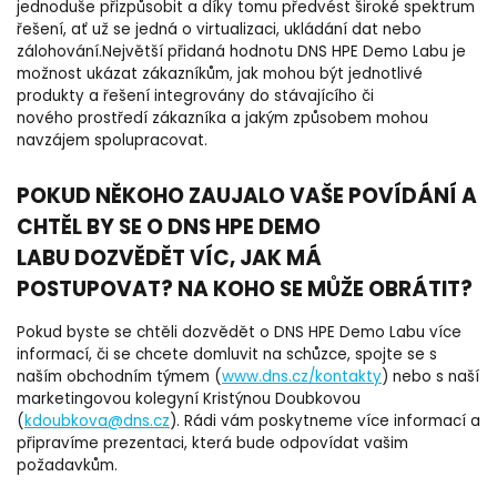
jednoduše přizpůsobit a díky tomu předvést široké spektrum
řešení, ať už se jedná o virtualizaci, ukládání dat nebo
zálohování.Největší přidaná hodnotu DNS HPE Demo Labu je
možnost ukázat zákazníkům, jak mohou být jednotlivé
produkty a řešení integrovány do stávajícího či
nového prostředí zákazníka a jakým způsobem mohou
navzájem spolupracovat.
POKUD NĚKOHO ZAUJALO VAŠE POVÍDÁNÍ A
CHTĚL BY SE O DNS HPE DEMO
LABU DOZVĚDĚT VÍC, JAK MÁ
POSTUPOVAT? NA KOHO SE MŮŽE OBRÁTIT?
Pokud byste se chtěli dozvědět o DNS HPE Demo Labu více
informací, či se chcete domluvit na schůzce, spojte se s
naším obchodním týmem (
www.dns.cz/kontakty
) nebo s naší
marketingovou kolegyní Kristýnou Doubkovou
(
kdoubkova@dns.cz
). Rádi vám poskytneme více informací a
připravíme prezentaci, která bude odpovídat vašim
požadavkům.