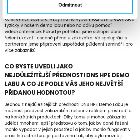
aplikací nebo virtualizovaných prostředí, a získat tak důležité
Odmítnout
informace pro své finální rozhodnutí.Zákazník nebo partner si
může zažádat o prezentaci jednoho či více
konkrétních scénářů. Vždy má na výběr možnosti prezentace
fyzicky v našem demo labu nebo na dálku pomocí
videokonference. Pokud je potřeba, jsme schopni dané
řešení ukázat i osobně přímo u zákazníka. Ve spolupráci s
partnerem jsme připraveni uspořádat půldenní seminář i pro
více zákazníků.
CO BYSTE UVEDLI JAKO
NEJDŮLEŽITĚJŠÍ PŘEDNOSTI DNS HPE DEMO
LABU A CO JE PODLE VÁS JEHO NEJVĚTŠÍ
PŘIDANOU HODNOTOU?
Jednou z nejdůležitějších předností DNS HPE Demo Labu je
možnost předvést zákazníkům řešení v reálném prostředí a
na konkrétních produktech. Díky tomu si mohou zákazníci
udělat mnohem lepší představu o tom, jak by dané řešení
mohlo vypadat v jejich prostředí a jak by mohlo fungovat v
praxi. Infrastruktura je postavena tak, aby bylo možné ji