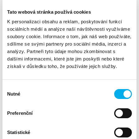
infrastruktury, která zajišťuje nepřetržitý provoz
důležitých aplikací v datových centrech, optimální
Tato webová stránka používá cookies
výkon a roste s potřebami zákazníků.
K personalizaci obsahu a reklam, poskytování funkcí
DNS pomocí tohoto partnerství doplňuje nabídku pro datová
sociálních médií a analýze naší návštěvnosti využíváme
centra o portfolio řešení v oblasti napájení, chlazení a IT
soubory cookie. Informace o tom, jak náš web používáte,
infrastruktury, od scénářů Edge IT až po vybavení datacenter
sdílíme se svými partnery pro sociální média, inzerci a
velkých cloudových poskytovatelů.
analýzy. Partneři tyto údaje mohou zkombinovat s
dalšími informacemi, které jste jim poskytli nebo které
Společným cílem obou společností je zvyšování počtu
získali v důsledku toho, že používáte jejich služby.
spokojených zákazníků na českém a slovenském trhu, kteří
spoléhají na platformu Vertiv.
Výběr
Vertiv je americký výrobce vybavení a poskytovatel služeb
Nutné
pro datová centra se sídlem v Ohiu, jeho široká nabídka
souhlasu
začíná řešeními pro napájení a chlazení, dále obsahuje
samostatná datová centra VRC-S o velikosti standardního
Preferenční
racku a pro největší zákazníky nabízí instalace
kontejnerových datových center „na klíč“. Svým záběrem
tedy uspokojí každého zákazníka.
Po celém světě Vertiv zaměstnává více než 20 000
Statistické
zaměstnanců a provozuje 15 výrobních závodů.