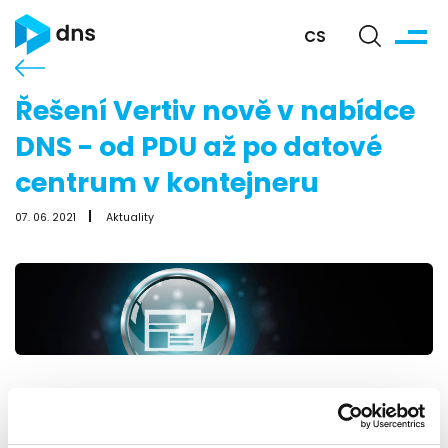
CS
Řešení Vertiv nově v nabídce
DNS - od PDU až po datové
centrum v kontejneru
07. 06. 2021
Aktuality
Rozšířili jsme naše portfolio o nové partnerství se
společností Vertiv Czech Republic s.r.o., světovým
lídrem v navrhování, budování a údržbě kritické