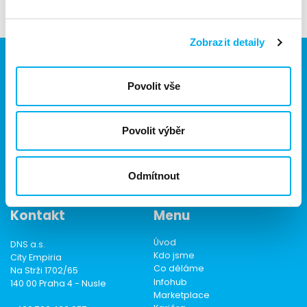
Těšíme se na vás!
Zobrazit detaily
Povolit vše
Jsme součástí eD skupiny, ekosystému firem v oblasti IT,
obchodu, softwarových řešení, komunikace, e-commerce
a technologií s 30 lety zkušeností, více než 700 odborníky
Povolit výběr
a tržbami přesahujícími 16 miliard.
Odmítnout
Kontakt
Menu
Úvod
DNS a.s.
Kdo jsme
City Empiria
Co děláme
Na Strži 1702/65
Infohub
140 00 Praha 4 - Nusle
Marketplace