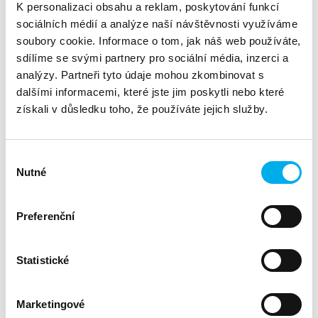
Rohanské nábřeží 19, Praha 8 – Karlín
K personalizaci obsahu a reklam, poskytování funkcí
.
sociálních médií a analýze naší návštěvnosti využíváme
Celý říjen 2024 se Praha stane centrem diskusí o umělé
soubory cookie. Informace o tom, jak náš web používáte,
inteligenci díky největší AI události v Česku – Měsíc AI.
sdílíme se svými partnery pro sociální média, inzerci a
analýzy. Partneři tyto údaje mohou zkombinovat s
V rámci tohoto festivalu proběhne více než 100 akcí zdarma,
dalšími informacemi, které jste jim poskytli nebo které
zahrnujících konference, workshopy a networking. Program je
získali v důsledku toho, že používáte jejich služby.
určen jak pro profesionály v oboru, tak i pro laiky, kteří se
chtějí dozvědět více o využití AI v různých odvětvích.
Hlavním centrem bude AI hub na Rohanském nábřeží.
Výběr
Nutné
souhlasu
Buďte u toho!
AI hub v Karlíně nabízí jednotlivcům i firmám pestrý program,
Preferenční
ve kterém nechybí největší jména českého AI
ekosystému. Kapacita na akce je však omezena, registrace
je nutná.
Statistické
Více informací najdete na
mesic.ai.
Marketingové