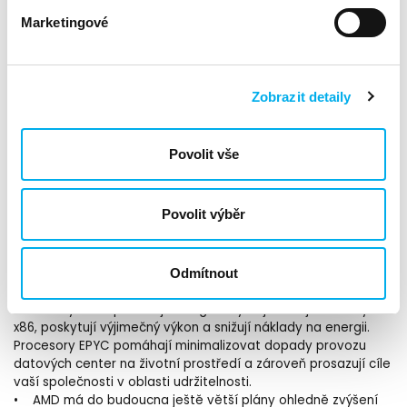
• Optimalizovat investice do HCI konsolidací zátěží a
Marketingové
licencování softwaru na menším počtu fyzických serverů.
• Chránit data s AMD Infinity Guard, kompletní sadou
pokročilých bezpečnostních funkcí včetně Secure Encrypted
Virtualization (SEV).
Zobrazit detaily
• Zvýšit energetickou účinnost plněním požadavků na výkon
aplikací s menším počtem serverů než v některých
případech konkurenčních řešení.
Povolit vše
AMD spolupracuje s předními HCI softwarovými společnostmi
na vývoji platforem certifikovaných ISV, které pomáhají
zákazníkům zjednodušit správu datových center.
Řešení HCI založená na procesoru AMD EPYC™ přináší
Povolit výběr
světový rekord ve výkonu v měření VMmark® 3.1 vSAN™.
ENERGETICKÁ ÚČINNOST
Odmítnout
Procesory EPYC pohánějí energeticky nejúčinnější servery
x86, poskytují výjimečný výkon a snižují náklady na energii.
Procesory EPYC pomáhají minimalizovat dopady provozu
datových center na životní prostředí a zároveň prosazují cíle
vaší společnosti v oblasti udržitelnosti.
• AMD má do budoucna ještě větší plány ohledně zvýšení