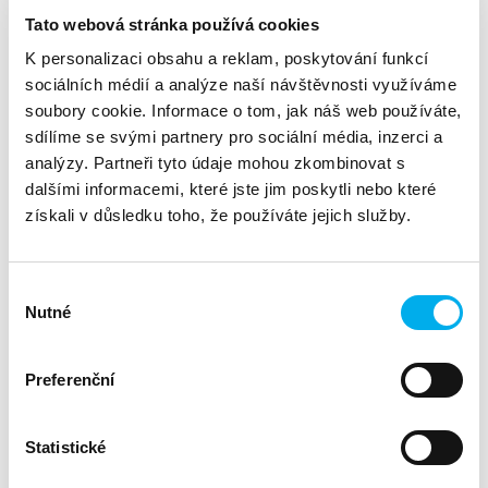
poměr ceny a výkonu. Čímž pomáhá zákazníkům
optimalizovat jejich infrastrukturu. Projděte si nástroj AMD
Tato webová stránka používá cookies
Cloud Cost Advisor a zjistěte, jak by mohla vypadat
K personalizaci obsahu a reklam, poskytování funkcí
odhadovaná úspora nákladů pro vaši firmu ve veřejném
sociálních médií a analýze naší návštěvnosti využíváme
cloudu.
soubory cookie. Informace o tom, jak náš web používáte,
sdílíme se svými partnery pro sociální média, inzerci a
ZRYCHLUJE VAŠE SIMULACE A NÁVRHY
analýzy. Partneři tyto údaje mohou zkombinovat s
Vysoce výkonná výpočetní technika je srdcem návrhu a
dalšími informacemi, které jste jim poskytli nebo které
simulace produktů pro automobily, letectví, zdravotnictví,
získali v důsledku toho, že používáte jejich služby.
high-tech, spotřební zboží, energetiku, materiály a chemické
zpracování. Komerční řešení HPC poháněná AMD vám
pomohou urychlit simulace a zlepšit kvalitu designu.
Výběr
Nutné
souhlasu
PROCESORY AMD EPYC™ PRO HCI
Procesory AMD EPYC™ jsou výkonné, energeticky efektivní a
Preferenční
nabízejí robustní bezpečnostní funkce. Řešení HCI poháněná
AMD EPYC™, která jsou k dispozici od hlavních partnerů OEM
a ISV, dokáží:
Statistické
• Zrychlit zátěž virtualizovaných business aplikací díky
špičkovému výkonu.