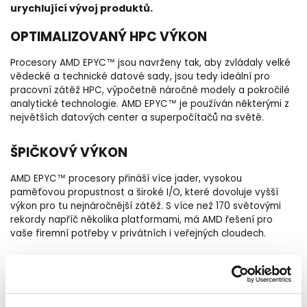
urychlující vývoj produktů.
OPTIMALIZOVANÝ HPC VÝKON
Procesory AMD EPYC™ jsou navrženy tak, aby zvládaly velké
vědecké a technické datové sady, jsou tedy ideální pro
pracovní zátěž HPC, výpočetně náročné modely a pokročilé
analytické technologie. AMD EPYC™ je používán některými z
největších datových center a superpočítačů na světě.
ŠPIČKOVÝ VÝKON
AMD EPYC™ procesory přináší více jader, vysokou
paměťovou propustnost a široké I/O, které dovoluje vyšší
výkon pro tu nejnáročnější zátěž. S více než 170 světovými
rekordy napříč několika platformami, má AMD řešení pro
vaše firemní potřeby v privátních i veřejných cloudech.
EKONOMICKÉ ASPEKTY
Kombinace architektury a hustoty jader x86 vytváří atraktivní