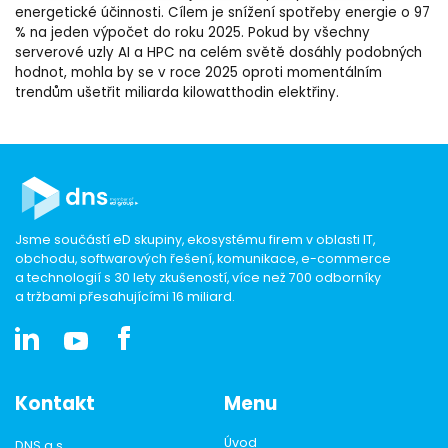
energetické účinnosti. Cílem je snížení spotřeby energie o 97
% na jeden výpočet do roku 2025. Pokud by všechny
serverové uzly AI a HPC na celém světě dosáhly podobných
hodnot, mohla by se v roce 2025 oproti momentálním
trendům ušetřit miliarda kilowatthodin elektřiny.
Jsme součástí eD skupiny, ekosystému firem v oblasti IT,
obchodu, softwarových řešení, komunikace, e-commerce
a technologií s 30 lety zkušeností, více než 700 odborníky
a tržbami přesahujícími 16 miliard.
Kontakt
Menu
Úvod
DNS a.s.