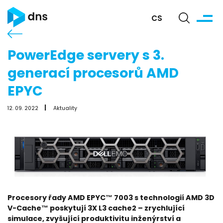
CS
PowerEdge servery s 3.
generací procesorů AMD
EPYC
12. 09. 2022
Aktuality
Procesory řady AMD EPYC™ 7003 s technologií AMD 3D
V-Cache™ poskytují 3X L3 cache2 – zrychlující
simulace, zvyšující produktivitu inženýrství a