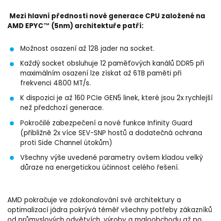
Mezi hlavní přednosti nové generace CPU založené na
AMD EPYC™
(5nm) architektuře patří:
Možnost osazení až 128 jader na socket.
Každý socket obsluhuje 12 paměťových kanálů DDR5 při
maximálním osazení lze získat až 6TB paměti při
frekvenci 4800 MT/s.
K dispozici je až 160 PCIe GEN5 linek, které jsou 2x rychlejší
než předchozí generace.
Pokročilé zabezpečení a nové funkce Infinity Guard
(přibližně 2x více SEV-SNP hostů a dodatečná ochrana
proti Side Channel útokům)
Všechny výše uvedené parametry ovšem kladou velký
důraze na energetickou účinnost celého řešení.
AMD pokračuje ve zdokonalování své architektury a
optimalizací jádra pokrývá téměř všechny potřeby zákazníků
od průmyslových odvětvích, výroby a maloobchodu až po