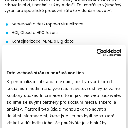
zdravotnictví, finanční služby a další. To umožňuje výjimečný
výkon pro specifické pracovní zátěže v daném odvětví:
Serverová a desktopová virtualizace
HCI, Cloud a HPC řešení
Kontejnerizace, AI/ML a Big data
Výkonné databáze
Edge řešení
Tato webová stránka používá cookies
A právě proto si stále drží status nejlepších CPU pro datová
K personalizaci obsahu a reklam, poskytování funkcí
centra. Využijte tedy příležitosti znovu definovat svůj
sociálních médií a analýze naší návštěvnosti využíváme
potenciál a stanovte si nové, ambiciózní cíle.
Nejen výkon a zabezpečení jádra zdobí novou generaci AMD
soubory cookie. Informace o tom, jak náš web používáte,
EPYC™ procesorů. Ale i energetická účinnost je silným
sdílíme se svými partnery pro sociální média, inzerci a
ukazatelem, kdy díky konsolidaci výkonu lze ušetřit
analýzy. Partneři tyto údaje mohou zkombinovat s
zdroje. Například: Kdy pět serverů s 380 virtuály bylo
dalšími informacemi, které jste jim poskytli nebo které
zmigrováno na jeden, dvousocketový AMD server při použití
získali v důsledku toho, že používáte jejich služby.
VMware Architecture Migration Tool. Nebo použitím AMD