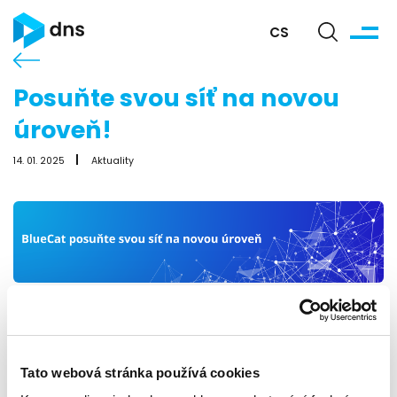
CS
Posuňte svou síť na novou
úroveň!
14. 01. 2025
Aktuality
Optimalizujte svou síť s DDI řešením od BlueCat
Tato webová stránka používá cookies
BlueCat přináší integrované řešení pro DNS, DHCP a IPAM -
tzv. DDI