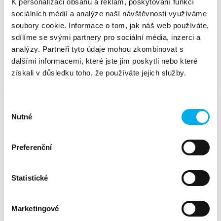
K personalizaci obsahu a reklam, poskytování funkcí
sociálních médií a analýze naší návštěvnosti využíváme
Správa sítě může být ještě jednodušší
.
soubory cookie. Informace o tom, jak náš web používáte,
sdílíme se svými partnery pro sociální média, inzerci a
Jedna platforma: Kompletní kontrola nad vašimi IP
analýzy. Partneři tyto údaje mohou zkombinovat s
adresami a jejich překladem.
dalšími informacemi, které jste jim poskytli nebo které
Automatizace: Rychlejší procesy a méně ruční práce.
získali v důsledku toho, že používáte jejich služby.
Bezpečnost: Snížení rizika konfliktů IP adres a zvýšení
ochrany proti hrozbám v síti.
Výběr
Přehlednost: Vše potřebné v reálném čase a na jenom
Nutné
místě.
souhlasu
Preferenční
Ať už spravujete lokální infrastrukturu nebo hybridní cloudové
prostředí, BlueCat zjednodušuje a zefektivňuje vaši práci.
Statistické
Kontaktujte nás pro více informací - Jan Váša, tel: 722 446
644, email: jvasa@dns.cz
Marketingové