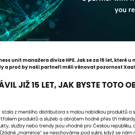
ss unit manažera divize HPE. Jak se za 15 let, které u n
y a proč by naši partneři měli věnovat pozornost Xaa
VIL JIŽ 15 LET, JAK BYSTE TOTO 
t stala z menšího distributora s malou nabídkou produktů a 
ortfoliem produktů a služeb a obratem hodně přes tři miliar
kty, služby nebo trendy jsou vhodné pro Českou republiku, 
 (žádné „mamince“ se neschováme pod sukni, když se ná