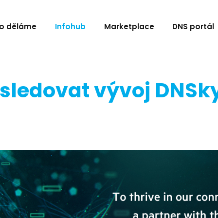
o děláme
Infohub
Marketplace
DNS portál
ě sledovat vývoj DNSk