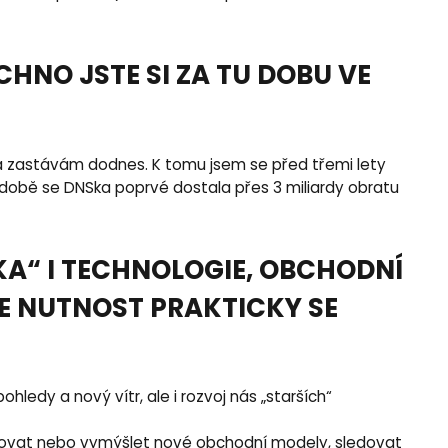
CHNO JSTE SI ZA TU DOBU VE
era zastávám dodnes. K tomu jsem se před třemi lety
době se DNSka poprvé dostala přes 3 miliardy obratu
A“ I TECHNOLOGIE, OBCHODNÍ
SE NUTNOST PRAKTICKY SE
hledy a nový vítr, ale i rozvoj nás „starších“
bjevovat nebo vymýšlet nové obchodní modely, sledovat