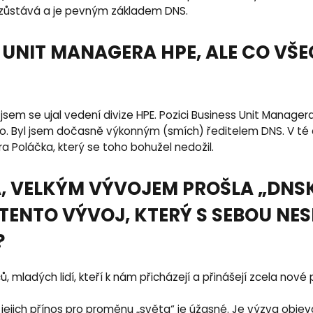
o“ zůstává a je pevným základem DNS.
S UNIT MANAGERA HPE, ALE CO VŠE
 jsem se ujal vedení divize HPE. Pozici Business Unit Manag
o. Byl jsem dočasně výkonným (smích) ředitelem DNS. V té 
a Poláčka, který se toho bohužel nedožil.
, VELKÝM VÝVOJEM PROŠLA „DNSK
TENTO VÝVOJ, KTERÝ S SEBOU NE
?
mladých lidí, kteří k nám přicházejí a přinášejí zcela nové po
at jejich přínos pro proměnu „světa“ je úžasné. Je výzva o