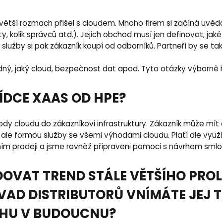
ejvětší rozmach přišel s cloudem. Mnoho firem si začíná u
kty, kolik správců atd.). Jejich obchod musí jen definovat, j
služby si pak zákazník koupí od odborníků. Partneři by se ta
odný, jaký cloud, bezpečnost dat apod. Tyto otázky výborně 
ÍDCE XAAS OD HPE?
ýhody cloudu do zákazníkovi infrastruktury. Zákazník může mí
 ji ale formou služby se všemi výhodami cloudu. Platí dle vy
čním prodeji a jsme rovněž připraveni pomoci s návrhem smlo
OVAT TREND STÁLE VĚTŠÍHO PROL
VAD DISTRIBUTORŮ VNÍMÁTE JEJ 
RHU V BUDOUCNU?