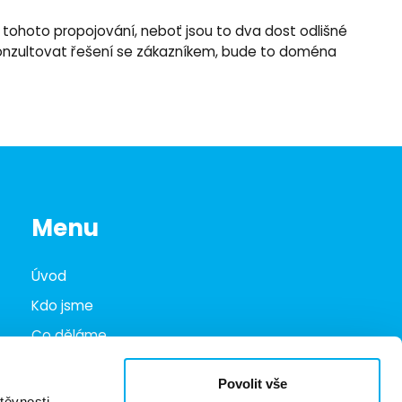
tohoto propojování, neboť jsou to dva dost odlišné
o konzultovat řešení se zákazníkem, bude to doména
Menu
Úvod
Kdo jsme
Co děláme
Infohub
Povolit vše
Marketplace
těvnosti