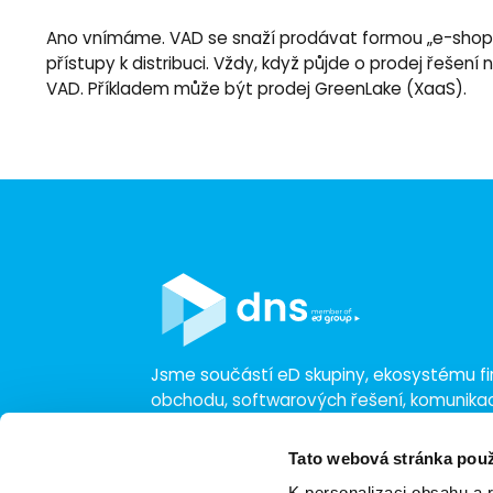
Ano vnímáme. VAD se snaží prodávat formou „e-shopu“ 
přístupy k distribuci. Vždy, když půjde o prodej řeše
VAD. Příkladem může být prodej GreenLake (XaaS).
Jsme součástí eD skupiny, ekosystému fir
obchodu, softwarových řešení, komunik
a technologií s 30 lety zkušeností, více n
a tržbami přesahujícími 16 miliard.
Tato webová stránka použ
K personalizaci obsahu a 