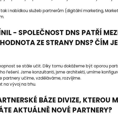
ě, tak i nabídkou služeb partnerům (digitální marketing, Marke
m.
NIL - SPOLEČNOST DNS PATŘÍ MEZ
HODNOTA ZE STRANY DNS? ČÍM J
chopnost se stále učit. Díky tomu dokážeme být oporou par
 řešení. Jsme konzultanti, jsme architekti, umíme konfigur
e partnery učíme, vzděláváme, rozvíjíme.
t na vývoj na trhu.
ARTNERSKÉ BÁZE DIVIZE, KTEROU 
EDÁTE AKTUÁLNĚ NOVÉ PARTNERY?