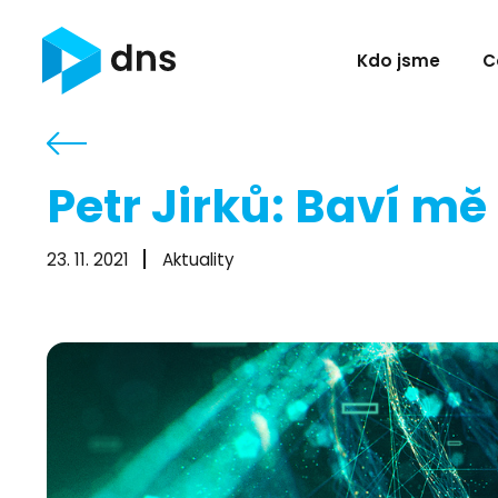
Kdo jsme
C
Petr Jirků: Baví m
23. 11. 2021
Aktuality