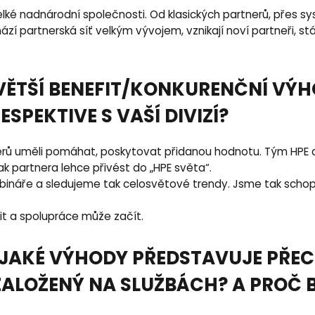
velké nadnárodní společnosti. Od klasických partnerů, přes s
í partnerská síť velkým vývojem, vznikají noví partneři, stáv
VĚTŠÍ BENEFIT/KONKURENČNÍ VÝH
ESPEKTIVE S VAŠÍ DIVIZÍ?
ů uměli pomáhat, poskytovat přidanou hodnotu. Tým HPE diviz
 partnera lehce přivést do „HPE světa“.
náře a sledujeme tak celosvětové trendy. Jsme tak schopn
it a spolupráce může začít.
 JAKÉ VÝHODY PŘEDSTAVUJE PŘE
ALOŽENÝ NA SLUŽBÁCH? A PROČ B