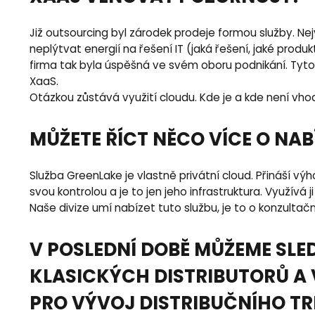
Již outsourcing byl zárodek prodeje formou služby. N
neplýtvat energií na řešení IT (jaká řešení, jaké produ
firma tak byla úspěšná ve svém oboru podnikání. Tyto 
XaaS.
Otázkou zůstává využití cloudu. Kde je a kde není vh
MŮŽETE ŘÍCT NĚCO VÍCE O NAB
Služba GreenLake je vlastně privátní cloud. Přináší v
svou kontrolou a je to jen jeho infrastruktura. Využívá
Naše divize umí nabízet tuto službu, je to o konzulta
V POSLEDNÍ DOBĚ MŮŽEME SLED
KLASICKÝCH DISTRIBUTORŮ A 
PRO VÝVOJ DISTRIBUČNÍHO T