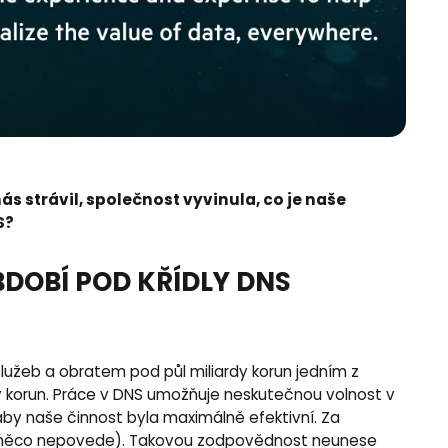
ás strávil, společnost vyvinula, co je naše
S?
OBDOBÍ POD KŘÍDLY DNS
služeb a obratem pod půl miliardy korun jedním z
dy korun. Práce v DNS umožňuje neskutečnou volnost v
aby naše činnost byla maximálně efektivní. Za
m něco nepovede). Takovou zodpovědnost neunese