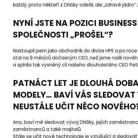
každý, proto někteří z DNSky odešli, ale „zdravé jádr
NYNÍ JSTE NA POZICI BUSINES
SPOLEČNOSTI „PROŠEL“?
Nastoupil jsem jako obchodník do divize HPE a po roce
stal na 9 měsíců dočasným CEO, než jsme našli novéh
a splnila tak vysněný cíl našeho dlouholetého CEO Petr
PATNÁCT LET JE DLOUHÁ DOBA
MODELY… BAVÍ VÁS SLEDOVAT 
NEUSTÁLE UČIT NĚCO NOVÉHO
Ano, baví mě sledovat vývoj DNSky, jejích zaměstnanců, 
zaměstnanců a také majitelů.
Stále se učit nové technologie je vzrušující a sledov