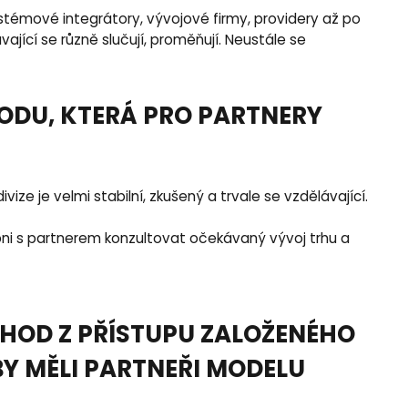
ystémové integrátory, vývojové firmy, providery až po
ající se různě slučují, proměňují. Neustále se
ODU, KTERÁ PRO PARTNERY
e je velmi stabilní, zkušený a trvale se vzdělávající.
i s partnerem konzultovat očekávaný vývoj trhu a
CHOD Z PŘÍSTUPU ZALOŽENÉHO
Y MĚLI PARTNEŘI MODELU