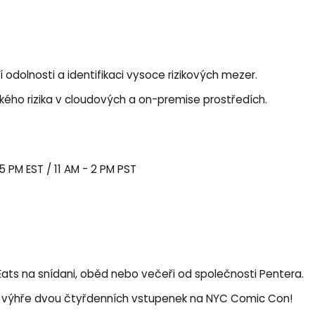
odolnosti a identifikaci vysoce rizikových mezer.
kého rizika v cloudových a on-premise prostředích.
5 PM EST / 11 AM - 2 PM PST
Eats na snídani, oběd nebo večeři od společnosti Pentera.
 k výhře dvou čtyřdenních vstupenek na NYC Comic Con!