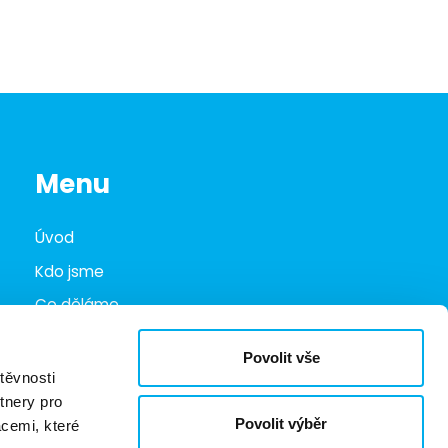
Menu
Úvod
Kdo jsme
Co děláme
Infohub
Povolit vše
Marketplace
těvnosti
tnery pro
Kariéra
Povolit výběr
acemi, které
Kontakty