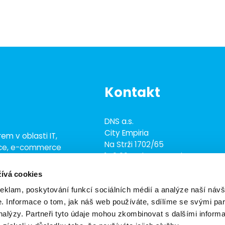
Kontakt
DNS a.s.
City Empiria
em v oblasti IT,
Na Strži 1702/65
ace, e-commerce
140 00 Praha 4 - Nusle
ež 700 odborníky
ívá cookies
+420 703 433 957
dns@dns.cz
reklam, poskytování funkcí sociálních médií a analýze naší návš
 Informace o tom, jak náš web používáte, sdílíme se svými par
analýzy. Partneři tyto údaje mohou zkombinovat s dalšími inform