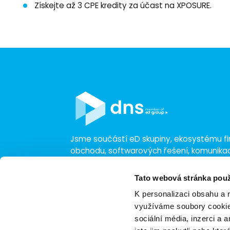
Získejte až 3 CPE kredity za účast na XPOSURE.
Jsme součástí eD skupiny, ekosystému fir
obchodu, softwarových řešení, komunik
a technologií s 30 lety zkušeností, více n
a tržbami přesahujícími 16 miliard.
Tato webová stránka použ
K personalizaci obsahu a 
využíváme soubory cookie.
sociální média, inzerci a 