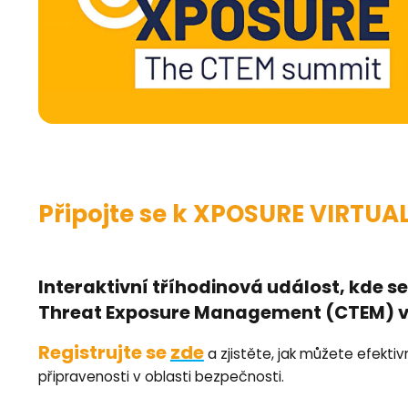
Připojte se k XPOSURE VIRTUA
Interaktivní tříhodinová událost, kde s
Threat Exposure Management (CTEM) ve
Registrujte se
zde
a zjistěte, jak můžete efektiv
připravenosti v oblasti bezpečnosti.