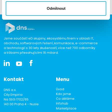
Jiří Líbal
- Presales & Technický garant
jlibal@dns.cz
Odmítnout
Jsme součástí eD skupiny, ekosystému firem v oblasti IT,
obchodu, softwarových řešení, komunikace, e-commerce
a technologií s 30 lety zkušeností, více než 700 odborníky
a tržbami přesahujícími 16 miliard.
Kontakt
Menu
Úvod
DNS a.s.
Kdo jsme
City Empiria
Co děláme
Na Strži 1702/65
Infohub
140 00 Praha 4 - Nusle
Marketplace