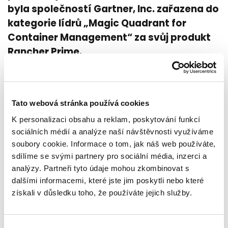
byla společností Gartner, Inc. zařazena do
kategorie lídrů „Magic Quadrant for
Container Management“ za svůj produkt
Rancher Prime.
Magický kvadrant Gartner je výsledkem výzkumu na
konkrétním trhu a poskytuje širokoúhlý pohled na relativní
pozice konkurentů na trhu. Lídři úspěšně realizují svou
současnou vizi a jsou dobře připraveni na budoucnost.
Tato webová stránka používá cookies
K personalizaci obsahu a reklam, poskytování funkcí
„Vzhledem k tomu, jak se trh s cloudovými technologiemi
sociálních médií a analýze naší návštěvnosti využíváme
vyvíjí, nikdy nebyla nabídka moderních, otevřených a
soubory cookie. Informace o tom, jak náš web používáte,
bezpečných řešení důležitější. Je nám ctí, že jsme byli
jmenováni lídrem v Gartner Magic Quadrant. Věříme, že je to
sdílíme se svými partnery pro sociální média, inzerci a
důkaz našeho neochvějného odhodlání poskytovat našim
analýzy. Partneři tyto údaje mohou zkombinovat s
zákazníkům výjimečné výsledky,“ řekl Peter Smails, generální
dalšími informacemi, které jste jim poskytli nebo které
ředitel Enterprise Container Management ve společnosti
získali v důsledku toho, že používáte jejich služby.
SUSE. "Toto ocenění vnímáme jako potvrzení našeho závazku
poskytovat podnikům flexibilitu potřebnou pro prosperování
v rychle se měnícím prostředí."
Výběr