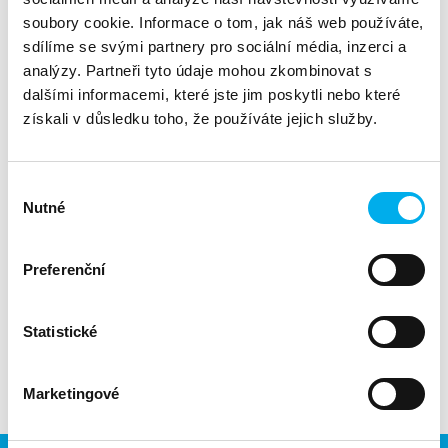
soubory cookie. Informace o tom, jak náš web používáte,
sdílíme se svými partnery pro sociální média, inzerci a
analýzy. Partneři tyto údaje mohou zkombinovat s
dalšími informacemi, které jste jim poskytli nebo které
získali v důsledku toho, že používáte jejich služby.
Instruktážní video, kde se dozvíte, jak správně obnovit
lincenci v rámci FortiGate
Výběr
Autor: Michal Kazimír
Nutné
souhlasu
Preferenční
Statistické
Marketingové