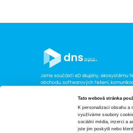
Jsme součástí eD skupiny, ekosystému fir
obchodu, softwarových řešení, komunik
a technologií s 30 lety zkušeností, více n
a tržbami přesahujícími 16 miliard.
Tato webová stránka použ
K personalizaci obsahu a 
využíváme soubory cookie.
sociální média, inzerci a 
jste jim poskytli nebo kter