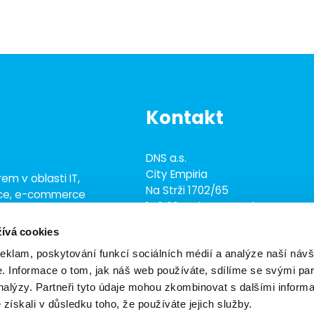
Kontakt
DNS a.s.
City Empiria
em v oblasti IT,
Na Strži 1702/65
ace, e-commerce
140 00 Praha 4 - Nusle
ež 700 odborníky
ívá cookies
+420 703 433 957
dns@dns.cz
reklam, poskytování funkcí sociálních médií a analýze naší návš
 Informace o tom, jak náš web používáte, sdílíme se svými par
analýzy. Partneři tyto údaje mohou zkombinovat s dalšími inform
é získali v důsledku toho, že používáte jejich služby.