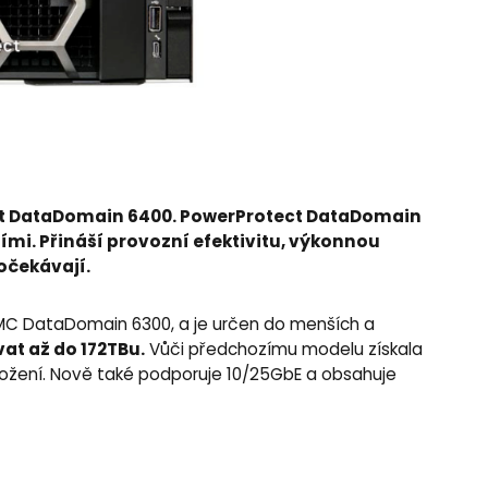
ect DataDomain 6400. PowerProtect DataDomain
i. Přináší provozní efektivitu, výkonnou
očekávají.
MC DataDomain 6300, a je určen do menších a
vat až do 172TBu.
Vůči předchozímu modelu získala
uložení. Nově také podporuje 10/25GbE a obsahuje