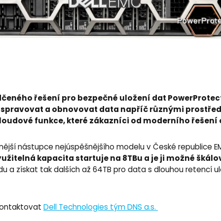
dčeného řešení pro bezpečné uložení dat PowerProt
pravovat a obnovovat data napříč různými prostředím
oudové funkce, které zákazníci od moderního řešení 
jší nástupce nejúspěšnějšího modelu v České republice E
užitelná kapacita startuje na 8TBu a je ji možné škálo
du a získat tak dalších až 64TB pro data s dlouhou retencí 
 kontaktovat
Dell Technologies tým DNS a.s.