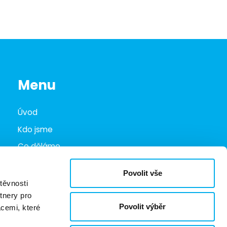
Menu
Úvod
Kdo jsme
Co děláme
Infohub
Povolit vše
Marketplace
těvnosti
tnery pro
Kariéra
Povolit výběr
acemi, které
Kontakty