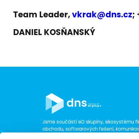
Team Leader,
vkrak@dns.cz
;
DANIEL KOSŇANSKÝ
Jsme součástí eD skupiny, ekosystému fir
obchodu, softwarových řešení, komunik
a technologií s 30 lety zkušeností, více n