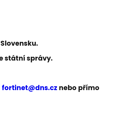
 Slovensku.
e státní správy.
a
fortinet@dns.cz
nebo přímo