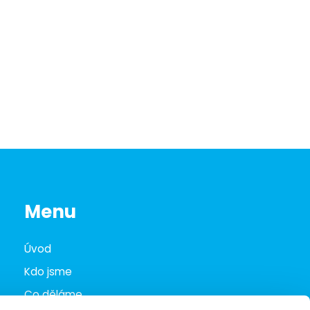
Menu
Úvod
Kdo jsme
Co děláme