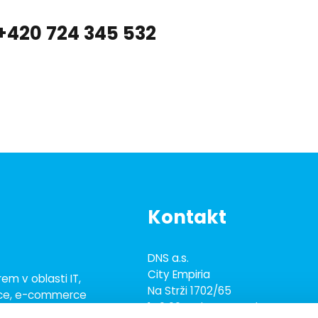
 +420 724 345 532
Kontakt
DNS a.s.
City Empiria
em v oblasti IT,
Na Strži 1702/65
ace, e-commerce
140 00 Praha 4 - Nusle
ež 700 odborníky