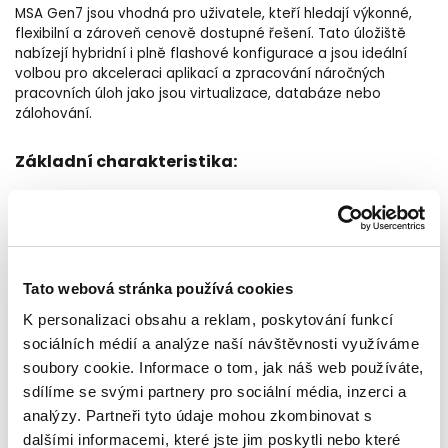
MSA Gen7 jsou vhodná pro uživatele, kteří hledají výkonné,
flexibilní a zároveň cenově dostupné řešení. Tato úložiště
nabízejí hybridní i plně flashové konfigurace a jsou ideální
volbou pro akceleraci aplikací a zpracování náročných
pracovních úloh jako jsou virtualizace, databáze nebo
zálohování.
Základní charakteristika:
2U šasi, podpora pro SFF i LFF disky.
Podporovaná konektivita: FC 16 Gb / iSCSI 10/25 GbE,
10GBase-T / SAS 12 Gb
Tato webová stránka používá cookies
Podporované typy pevných disků: SAS, NL-SAS i SSD.
K personalizaci obsahu a reklam, poskytování funkcí
Rozšiřitelnost až na 240 SFF / 120 LFF disků.
sociálních médií a analýze naší návštěvnosti využíváme
Maximální kapacita: 7.37 PB (All SFF) / 2.88 PB (All LFF)
soubory cookie. Informace o tom, jak náš web používáte,
Podpora pro: snapshoty, klony, thin provisioning, space
sdílíme se svými partnery pro sociální média, inzerci a
reclamation, automatický tiering, replikaci, šifrování.
analýzy. Partneři tyto údaje mohou zkombinovat s
dalšími informacemi, které jste jim poskytli nebo které