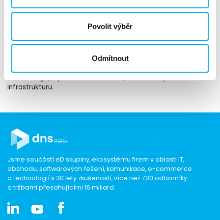
Povolit výběr
Našim partnerům umíme distribuovat téměř vše ze
současného portfolia HPE a kromě toho nabízíme kompletní
podporu. Ať už se jedná o servery (např. ProLiant, Synergy,
Odmítnout
SimpliVity), storage (např. Alletra, MSA, Primera), datecenter
networking (např. FlexFabric, Arista), software, příslušenství a
infrastrukturu.
Jsme součástí eD skupiny, ekosystému firem v oblasti IT,
obchodu, softwarových řešení, komunikace, e-commerce
a technologií s 30 lety zkušeností, více než 700 odborníky
a tržbami přesahujícími 16 miliard.