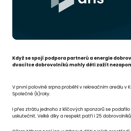
Když se spojí podpora partnerů a energie dobrov
dvacítce dobrovolníků mohly děti zažít nezapom
V první polovině srpna proběhl v rekreačním areálu v K
Společné (k)roky.
I přes ztrátu jednoho z klíčových sponzorů se podařilo
uskutečnit. Velké díky a respekt patří i 25 dobrovolník