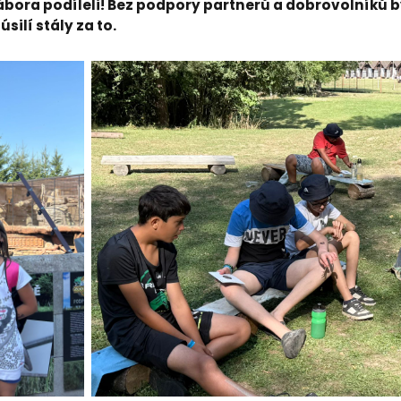
 tábora podíleli! Bez podpory partnerů a dobrovolníků
silí stály za to.