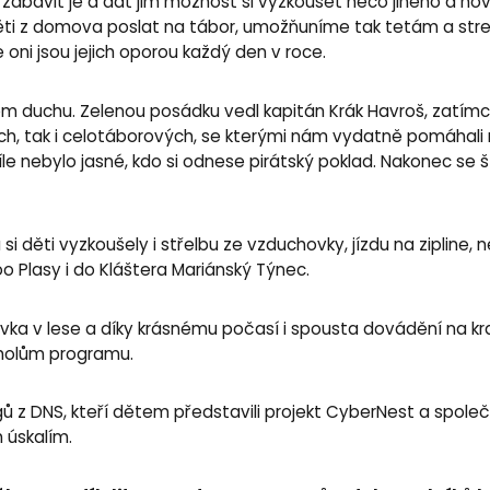
í, zabavit je a dát jim možnost si vyzkoušet něco jiného a n
děti z domova poslat na tábor, umožňuníme tak tetám a str
e oni jsou jejich oporou každý den v roce.
rátském duchu. Zelenou posádku vedl kapitán Krák Havroš, zat
lových, tak i celotáborových, se kterými nám vydatně pomáhali
e nebylo jasné, kdo si odnese pirátský poklad. Nakonec se štěst
 děti vyzkoušely i střelbu ze vzduchovky, jízdu na zipline, n
oo Plasy i do Kláštera Mariánský Týnec.
ka v lese a díky krásnému počasí i spousta dovádění na kra
rcholům programu.
z DNS, kteří dětem představili projekt CyberNest a společ
h úskalím.