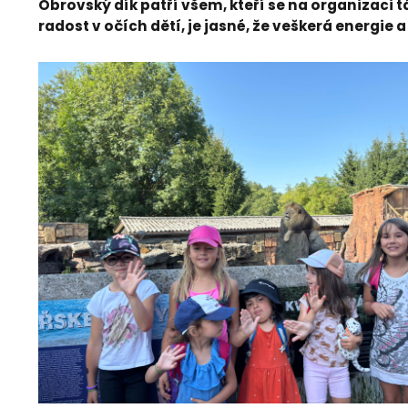
Obrovský dík patří všem, kteří se na organizaci
radost v očích dětí, je jasné, že veškerá energie a ú