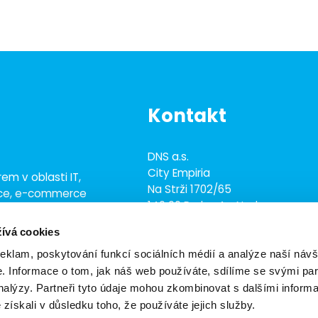
Kontakt
DNS a.s.
City Empiria
em v oblasti IT,
Na Strži 1702/65
ace, e-commerce
140 00 Praha 4 - Nusle
ež 700 odborníky
ívá cookies
+420 703 433 957
dns@dns.cz
reklam, poskytování funkcí sociálních médií a analýze naší návš
 Informace o tom, jak náš web používáte, sdílíme se svými par
analýzy. Partneři tyto údaje mohou zkombinovat s dalšími inform
é získali v důsledku toho, že používáte jejich služby.