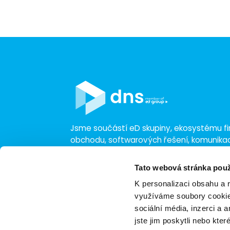
Jsme součástí eD skupiny, ekosystému fir
obchodu, softwarových řešení, komunik
a technologií s 30 lety zkušeností, více n
a tržbami přesahujícími 16 miliard.
Tato webová stránka použ
K personalizaci obsahu a 
využíváme soubory cookie.
sociální média, inzerci a 
jste jim poskytli nebo kter