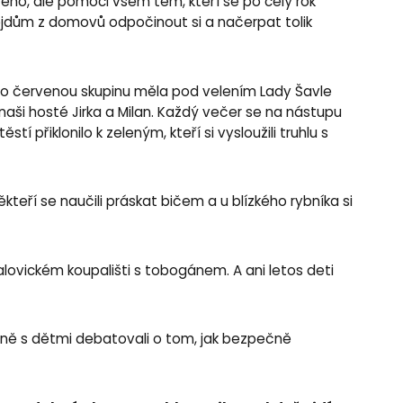
ového, ale pomoci všem těm, kteří se po celý rok
ejdům z domovů odpočinout si a načerpat tolik
ímco červenou skupinu měla pod velením Lady Šavle
 naši hosté Jirka a Milan. Každý večer se na nástupu
í přiklonilo k zeleným, kteří si vysloužili truhlu s
ěkteří se naučili práskat bičem a u blízkého rybníka si
lovickém koupališti s tobogánem. A ani letos deti
ně s dětmi debatovali o tom, jak bezpečně