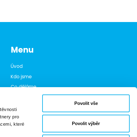
Menu
Úvod
Kdo jsme
Co děláme
Infohub
Povolit vše
Marketplace
těvnosti
tnery pro
Kariéra
Povolit výběr
acemi, které
Kontakty