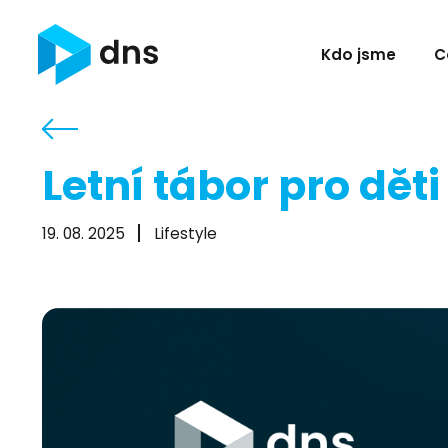
Kdo jsme
C
Letní tábor pro dět
19. 08. 2025
Lifestyle