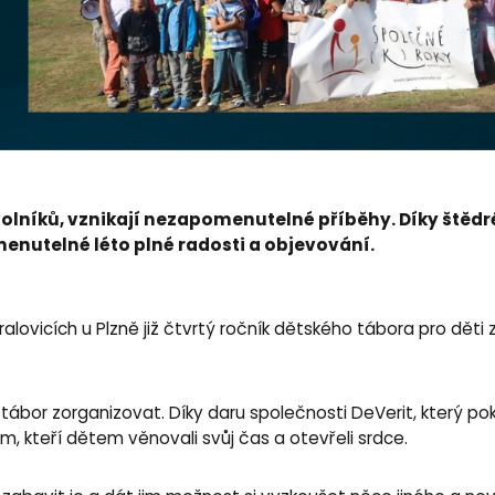
olníků, vznikají nezapomenutelné příběhy. Díky štědré
enutelné léto plné radosti a objevování.
ralovicích u Plzně již čtvrtý ročník dětského tábora pro dě
 tábor zorganizovat. Díky daru společnosti DeVerit, který po
ům, kteří dětem věnovali svůj čas a otevřeli srdce.