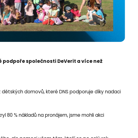
 podpoře společnosti DeVerit a více než
ti z dětských domovů, které DNS podporuje díky nadaci
kryl 80 % nákladů na pronájem, jsme mohli akci