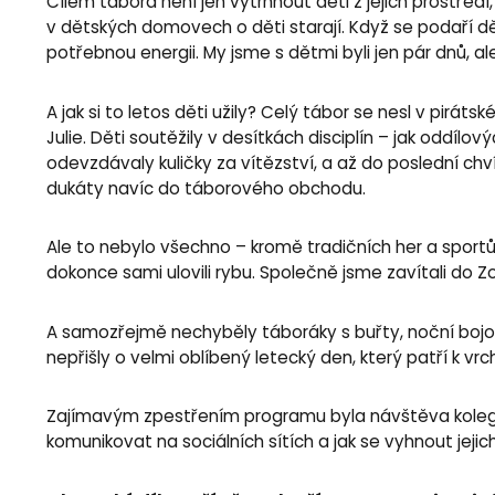
Cílem tábora není jen vytrhnout děti z jejich prostřed
v dětských domovech o děti starají. Když se podaří 
potřebnou energii. My jsme s dětmi byli jen pár dnů, al
A jak si to letos děti užily? Celý tábor se nesl v pi
Julie. Děti soutěžily v desítkách disciplín – jak oddí
odevzdávaly kuličky za vítězství, a až do poslední chvíl
dukáty navíc do táborového obchodu.
Ale to nebylo všechno – kromě tradičních her a sportů si
dokonce sami ulovili rybu. Společně jsme zavítali do Z
A samozřejmě nechyběly táboráky s buřty, noční bojov
nepřišly o velmi oblíbený letecký den, který patří k v
Zajímavým zpestřením programu byla návštěva kolegů 
komunikovat na sociálních sítích a jak se vyhnout jejic