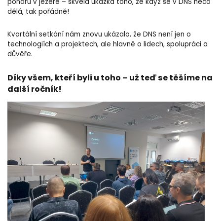
ponoru v jezeře – skvělá ukázka toho, že když se v DNS něco
dělá, tak pořádně!
Kvartální setkání nám znovu ukázalo, že DNS není jen o
technologiích a projektech, ale hlavně o lidech, spolupráci a
důvěře.
Díky všem, kteří byli u toho – už teď se těšíme na
další ročník!