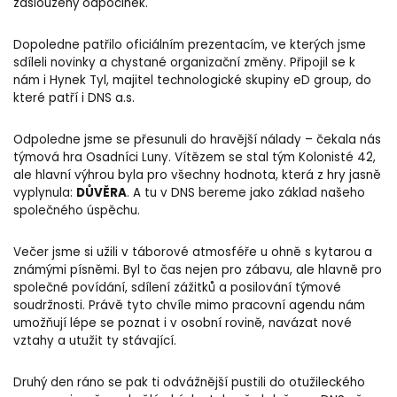
zasloužený odpočinek.
Dopoledne patřilo oficiálním prezentacím, ve kterých jsme
sdíleli novinky a chystané organizační změny. Připojil se k
nám i Hynek Tyl, majitel technologické skupiny eD group, do
které patří i DNS a.s.
Odpoledne jsme se přesunuli do hravější nálady – čekala nás
týmová hra Osadníci Luny. Vítězem se stal tým
Kolonisté 42
,
ale hlavní výhrou byla pro všechny hodnota, která z hry jasně
DŮVĚRA
vyplynula:
. A tu v DNS bereme jako základ našeho
společného úspěchu.
Večer jsme si užili v táborové atmosféře u ohně s kytarou a
známými písněmi. Byl to čas nejen pro zábavu, ale hlavně pro
společné povídání, sdílení zážitků a posilování týmové
soudržnosti. Právě tyto chvíle mimo pracovní agendu nám
umožňují lépe se poznat i v osobní rovině, navázat nové
vztahy a utužit ty stávající.
Druhý den ráno se pak ti odvážnější pustili do otužileckého