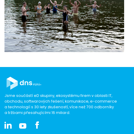
Jsme součástí eD skupiny, ekosystému firem v oblasti IT,
obchodu, softwarových řešení, komunikace, e-commerce
a technologií s 30 lety zkušeností, více než 700 odborníky
a tržbami přesahujícími 16 miliard.