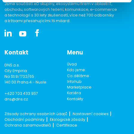
Jsme součástí eD skupiny, ekosystému firem v oblasti IT,
obchodu, softwarových řešení, komunikace, e-commerce
a technologií s 30 lety zkušeností, více než 700 odborníky
a tržbami přesahujícími 16 miliard.
Kontakt
Menu
Úvod
DNS a.s.
Kdo jsme
City Empiria
Co děláme
Na Strži 1702/65
Infohub
140 00 Praha 4 - Nusle
Marketplace
Kariéra
+420 703 433 957
Kontakty
dns@dns.cz
Zásady ochrany osobních údajů
Nastavení cookies
Obchodní podmínky
Ekologické zásady
Ochrana oznamovatelů
Certifikace