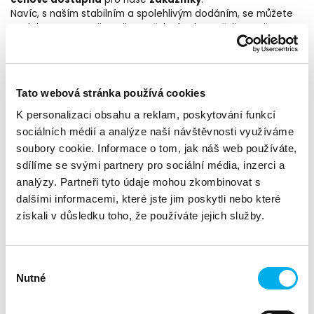
cenově dostupná
zákazníky
pro naše
.
Navíc, s naším stabilním a spolehlivým dodáním, se můžete
spolehnout na to, že vaše potřeby budou vyřešeny včas.
Nabízíme širokou škálu možností, abychom uspokojili
různorodé požadavky našich zákazníků.
Od malých diskových polí pro menší projekty až po velké
Tato webová stránka používá cookies
systémy. Naše řešení jsou navržena tak, aby se přizpůsobila
K personalizaci obsahu a reklam, poskytování funkcí
vašim individuálním potřebám.
sociálních médií a analýze naší návštěvnosti využíváme
soubory cookie. Informace o tom, jak náš web používáte,
S našimi storage produkty můžete očekávat vynikající výkon,
který je nezbytný pro efektivní zpracování dat a rychlé
sdílíme se svými partnery pro sociální média, inzerci a
odezvy.
analýzy. Partneři tyto údaje mohou zkombinovat s
Bez ohledu na to, zda potřebujete ukládat, zálohovat nebo
dalšími informacemi, které jste jim poskytli nebo které
sdílet velké objemy dat, naše storage řešení jsou připravena
získali v důsledku toho, že používáte jejich služby.
přijmout výzvu.
malá firma
Ať už jste
hledající spolehlivé úložiště pro své
Výběr
velká společnost
rostoucí datové požadavky, nebo
, která
Nutné
potřebuje robustní systém pro zpracování
souhlasu
naše IBM storage
a analýzu obrovských datových sad,
řešení jsou tu pro vás
.