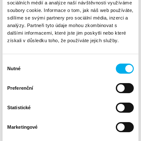
IBM představuje IBM Quantum Safe, inovativní řešení pro
sociálních médií a analýze naší návštěvnosti využíváme
ochranu dat v éře kvantových počítačů. Kvantové počítače,
soubory cookie. Informace o tom, jak náš web používáte,
které mají potenciál prolomit tradiční šifrovací metody,
sdílíme se svými partnery pro sociální média, inzerci a
vyžadují nové přístupy ke kybernetické bezpečnosti. IBM
analýzy. Partneři tyto údaje mohou zkombinovat s
Quantum Safe zahrnuje:
dalšími informacemi, které jste jim poskytli nebo které
získali v důsledku toho, že používáte jejich služby.
Post-kvantovou kryptografii: Vývoj algoritmů odolných
vůči kvantovým útokům.
Quantum Key Distribution (QKD): Bezpečnou distribuci
Výběr
šifrovacích klíčů pomocí kvantové fyziky.
Nutné
souhlasu
Hybridní přístup: Kombinaci tradiční kryptografie s post-
kvantovými algoritmy pro vyšší bezpečnost.
IBM vede vývoj těchto technologií, aby zajistila ochranu
Preferenční
citlivých dat a komunikací v digitální éře. S IBM Quantum Safe
se společnost připravuje na budoucí hrozby a chrání důvěru
v digitální systémy.
Statistické
Pro více informací nás kontaktujte, nebo navštivte webové
stránky
IBM
.
Marketingové