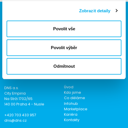
Zobrazit detaily
Povolit vše
Jsme součástí eD skupiny, ekosystému firem v oblasti IT,
obchodu, softwarových řešení, komunikace, e-commerce
a technologií s 30 lety zkušeností, více než 700 odborníky
a tržbami přesahujícími 16 miliard.
Povolit výběr
Odmítnout
Kontakt
Menu
Úvod
DNS a.s.
Kdo jsme
City Empiria
Co děláme
Na Strži 1702/65
Infohub
140 00 Praha 4 - Nusle
Marketplace
Kariéra
+420 703 433 957
Kontakty
dns@dns.cz