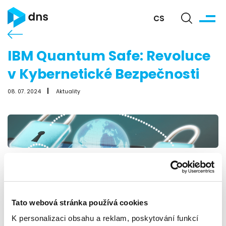
CS
IBM Quantum Safe: Revoluce
v Kybernetické Bezpečnosti
08. 07. 2024
Aktuality
Svět kybernetické bezpečnosti stojí na prahu
revoluce, kterou přináší kvantová technologie.
Společnost IBM, jako jeden z lídrů v oblasti výzkumu a
vývoje kvantových počítačů, přichází s konceptem
Tato webová stránka používá cookies
IBM Quantum Saf
K personalizaci obsahu a reklam, poskytování funkcí