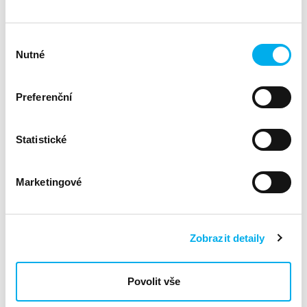
Získat jednotný pohled na datová aktiva, což usnadňuje
správu citlivých dat v AI modelech.
Výběr
Nutné
souhlasu
To vše z jednoho místa – srozumitelně pro technické týmy i
management.
Preferenční
A proč to řešit právě teď?
Statistické
AI je součástí produkční infrastruktury, ne jen
experimentem
Regulace zpřísňují a požadují dohledatelnost a
Marketingové
odpovědnost
Útočníci míří právě tam, kde chybí kontrolní mechanismy
Zobrazit detaily
IBM Guardium AI Security
zavést dohled,
vám pomůže
pravidla a auditovatelnost
v době, kdy AI mění způsob
Povolit vše
práce s daty.