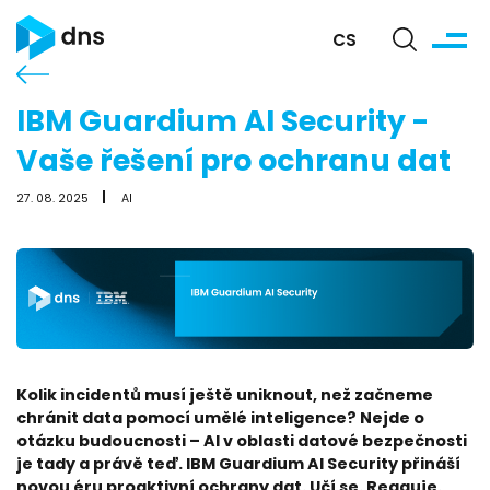
CS
IBM Guardium AI Security -
Vaše řešení pro ochranu dat
27. 08. 2025
AI
Kolik incidentů musí ještě uniknout, než začneme
chránit data pomocí umělé inteligence? Nejde o
otázku budoucnosti – AI v oblasti datové bezpečnosti
je tady a právě teď. IBM Guardium AI Security přináší
novou éru proaktivní ochrany dat. Učí se. Reaguje.