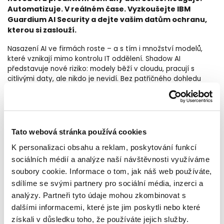
Automatizuje. V reálném čase. Vyzkoušejte IBM
Guardium AI Security a dejte vašim datům ochranu,
kterou si zaslouží.
Nasazení AI ve firmách roste – a s tím i množství modelů,
které vznikají mimo kontrolu IT oddělení. Shadow AI
představuje nové riziko: modely běží v cloudu, pracují s
citlivými daty, ale nikdo je nevidí. Bez patřičného dohledu
hrozí úniky dat, porušení compliance i reputační škody.
IBM watsonx
Díky integraci s
a dalšími generativními AI
IBM Guardium AI Security:
platformami v cloudu umožňuje
Tato webová stránka používá cookies
Objevovat „shadow AI“ modely pomocí
K personalizaci obsahu a reklam, poskytování funkcí
automatizovaného a nepřetržitého skenování nově
sociálních médií a analýze naší návštěvnosti využíváme
nasazených AI modelů.
soubory cookie. Informace o tom, jak náš web používáte,
Odhalovat slabá místa zabezpečení a nesprávné
sdílíme se svými partnery pro sociální média, inzerci a
konfigurace, které mohou ohrozit nasazení AI.
analýzy. Partneři tyto údaje mohou zkombinovat s
Zajišťovat compliance s předpisy a bezpečnostními
dalšími informacemi, které jste jim poskytli nebo které
standardy, například pomocí OWASP Top 10 for LLMs.
získali v důsledku toho, že používáte jejich služby.