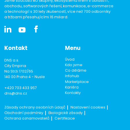
Jsme součástí eD skupiny, ekosystému firem v oblasti IT,
obchodu, softwarových řešení, komunikace, e-commerce
a technologií s 30 lety zkušeností, více než 700 odborníky
a tržbami přesahujícími 16 miliard.
Kontakt
Menu
Úvod
DNS a.s.
Kdo jsme
City Empiria
Co děláme
Na Strži 1702/65
Infohub
140 00 Praha 4 - Nusle
Marketplace
Kariéra
+420 703 433 957
Kontakty
dns@dns.cz
Zásady ochrany osobních údajů
Nastavení cookies
Obchodní podmínky
Ekologické zásady
Ochrana oznamovatelů
Certifikace