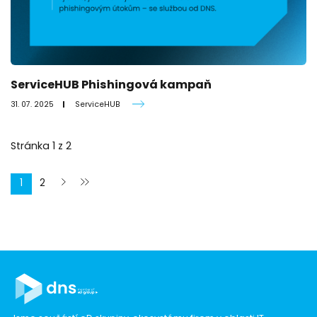
ServiceHUB Phishingová kampaň
31. 07. 2025
ServiceHUB
Stránka
1
z
2
1
2