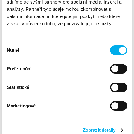
sdílíme se svými partnery pro sociální média, inzerci a
analýzy. Partneři tyto údaje mohou zkombinovat s
dalšími informacemi, které jste jim poskytli nebo které
získali v důsledku toho, že používáte jejich služby.
Výběr
Nutné
souhlasu
Preferenční
ServiceHUB: Spolupráce, která přináší přidanou
hodnotu vašemu byznysu
Statistické
30. 09. 2025
ServiceHUB
Marketingové
Zobrazit detaily