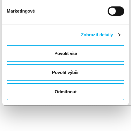
latence.
Marketingové
Více informací
Zobrazit detaily
https://info.support.huawei.com/info-
finder/encyclopedia/en/WiFi+7.html
Povolit vše
Povolit výběr
_____________________________________________________________
Odmítnout
_____________________________________________________________
_____________________________________________________________