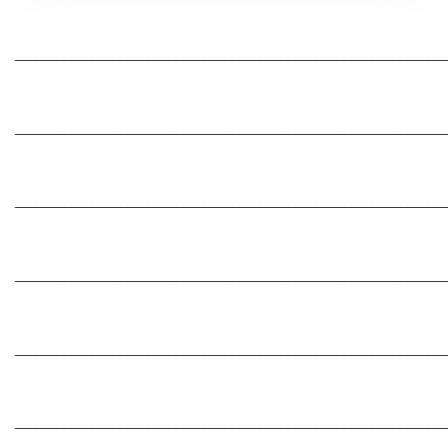
_____________________________________________________________
_____________________________________________________________
_____________________________________________________________
_____________________________________________________________
_____________________________________________________________
_____________________________________________________________