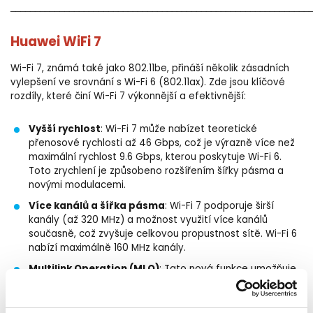
_____________________________________________________________
Huawei WiFi 7
Wi-Fi 7, známá také jako 802.11be, přináší několik zásadních
vylepšení ve srovnání s Wi-Fi 6 (802.11ax). Zde jsou klíčové
rozdíly, které činí Wi-Fi 7 výkonnější a efektivnější:
Vyšší rychlost
: Wi-Fi 7 může nabízet teoretické
přenosové rychlosti až 46 Gbps, což je výrazně více než
maximální rychlost 9.6 Gbps, kterou poskytuje Wi-Fi 6.
Toto zrychlení je způsobeno rozšířením šířky pásma a
novými modulacemi.
Více kanálů a šířka pásma
: Wi-Fi 7 podporuje širší
kanály (až 320 MHz) a možnost využití více kanálů
současně, což zvyšuje celkovou propustnost sítě. Wi-Fi 6
nabízí maximálně 160 MHz kanály.
Multilink Operation (MLO)
: Tato nová funkce umožňuje
zařízení připojit se k více kanálům současně, což zajišťuje
lepší výkon a menší latenci. MLO zlepšuje stability
připojení i během přetížení sítě.