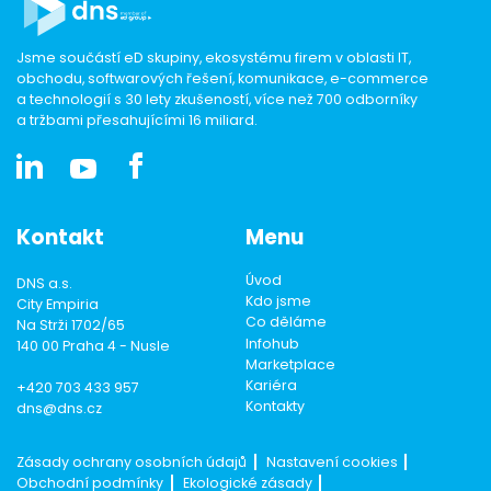
Jsme součástí eD skupiny, ekosystému firem v oblasti IT,
obchodu, softwarových řešení, komunikace, e-commerce
a technologií s 30 lety zkušeností, více než 700 odborníky
a tržbami přesahujícími 16 miliard.
Kontakt
Menu
Úvod
DNS a.s.
Kdo jsme
City Empiria
Co děláme
Na Strži 1702/65
Infohub
140 00 Praha 4 - Nusle
Marketplace
Kariéra
+420 703 433 957
Kontakty
dns@dns.cz
Zásady ochrany osobních údajů
Nastavení cookies
Obchodní podmínky
Ekologické zásady