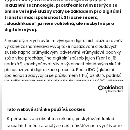
inkluzivní technologie, prostřednictvím kterých se
online veřejné služby staly se základem pro digitální
transformaci společností. Stručně řečen:,
„cloudifikace“ již není volitelná, ale nezbytná pro
digitální vývoj.
S neustálým zrychlováním vývojem digitálních služeb rovněž
výrazně zaznamenává vývoj také nasazování cloudových
služeb napříč průmyslovými odvětvími. Průmyslové podniky
stále více přecházejí na digitální způsob jejich řízení a jíž
nedokáží zpochybňovat vliv a výkonnost cloudových služeb
při nasazování digitalizace procesů. Podle IDC (globální
společnosti zabývající se průzkumem trhu) až 80 % podniků
urychlila svou migraci do cloudu do konce roku 2021, přičemž
preferovanou volbou se stane multi-cloudový přístup, tj.
současné využití veřejných, soukromých a hybridních cloudů.
Podniky už běžně migrují své základní služby do privátních
cloudů a kancelářské služby do veřejných cloudů. Mezitím
Tato webová stránka používá cookies
budou mít zákazníci přístup ke stále většímu počtu
digitálních služeb prostřednictvím různých cloudů.
K personalizaci obsahu a reklam, poskytování funkcí
sociálních médií a analýze naší návštěvnosti využíváme