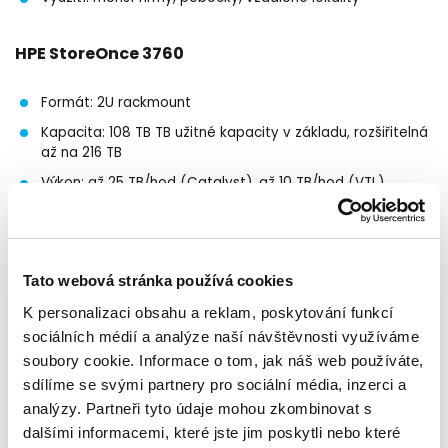
HPE StoreOnce 3760
Formát: 2U rackmount
Kapacita: 108 TB TB užitné kapacity v základu, rozšiřitelná
až na 216 TB
Výkon: až 25 TB/hod (Catalyst), až 10 TB/hod (VTL)
Rozhraní: volitelně iSCSI 10/25 GbE, FC 16/32 Gb
Využití: středně velké podniky, datová centra
Tato webová stránka používá cookies
Nejdůležitější vlastnosti:
K personalizaci obsahu a reklam, poskytování funkcí
Deduplikace dat a StoreOnce Catalyst
sociálních médií a analýze naší návštěvnosti využíváme
soubory cookie. Informace o tom, jak náš web používáte,
HPE StoreOnce využívá vlastní deduplikační technologii s
pokročilým algoritmem, která dosahuje kompresního poměru
sdílíme se svými partnery pro sociální média, inzerci a
až 20:1. Díky StoreOnce Catalyst protokolu může uživatel
analýzy. Partneři tyto údaje mohou zkombinovat s
deduplikovat data už na zdroji, čímž výrazně šetří šířku
dalšími informacemi, které jste jim poskytli nebo které
pásma a čas potřebný pro přenos záloh. Catalyst zároveň