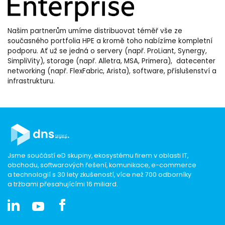
Našim partnerům umíme distribuovat téměř vše ze
současného portfolia HPE a kromě toho nabízíme kompletní
podporu. Ať už se jedná o servery (např. ProLiant, Synergy,
SimpliVity), storage (např. Alletra, MSA, Primera), datecenter
networking (např. FlexFabric, Arista), software, příslušenství a
infrastrukturu.
Jsme součástí eD skupiny, ekosystému firem v oblasti IT,
obchodu, softwarových řešení, komunikace, e-commerce
a technologií s 30 lety zkušeností, více než 700 odborníky
a tržbami přesahujícími 16 miliard.