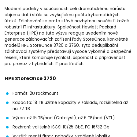
Moderní podniky v současnosti čelí dramatickému nárůstu
objemu dat i stále se zvyšujícímu počtu kybernetických
útoků. Zálohování se proto stává nezbytnou součástí každé
robustní IT infrastruktury. Společnost Hewlett Packard
Enterprise (HPE) na tuto výzvu reaguje uvedením nové
generace zálohovacích zařízení řady StoreOnce, konkrétně
modelů HPE StoreOnce 3720 a 3760. Tyto deduplikační
zálohovací systémy představují vysoce výkonné a bezpečné
řešení, které kombinuje rychlost, úspornost a připravenost
pro provoz v hybridních IT prostředích.
HPE StoreOnce 3720
Formát: 2U rackmount
Kapacita: 18 TB užitné kapacity v základu, rozšiřitelná až
na 72 TB
Výkon: až 15 TB/hod (Catalyst), až 6 TB/hod (VTL)
Rozhraní: volitelně iSCSI 10/25 GbE, FC 16/32 Gb
Využití: menší firmy, pobočky, vzdálené lokality