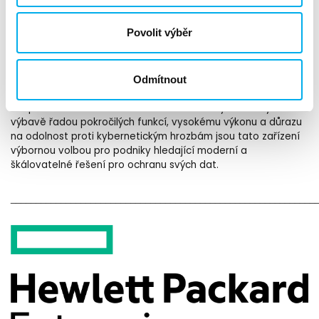
StoreOnce umožňuje správu více zařízení z jediné konzole
díky funkcionalitě Federated Management. Pro prostředí s
Povolit výběr
mnoha lokalitami to znamená centralizovanou správu
zálohování s minimálním zatížením IT týmu.
Odmítnout
Systémy HPE StoreOnce 3720 a 3760
přinášejí novou úroveň
bezpečnosti do oblasti zálohování a obnovy dat. Díky
výbavě řadou pokročilých funkcí, vysokému výkonu a důrazu
na odolnost proti kybernetickým hrozbám jsou tato zařízení
výbornou volbou pro podniky hledající moderní a
škálovatelné řešení pro ochranu svých dat.
_____________________________________________________________