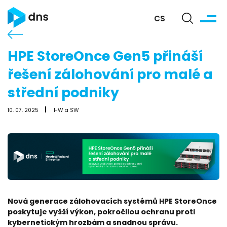
CS
HPE StoreOnce Gen5 přináší
řešení zálohování pro malé a
střední podniky
10. 07. 2025
HW a SW
Nová generace zálohovacích systémů HPE StoreOnce
poskytuje vyšší výkon, pokročilou ochranu proti
kybernetickým hrozbám a snadnou správu.