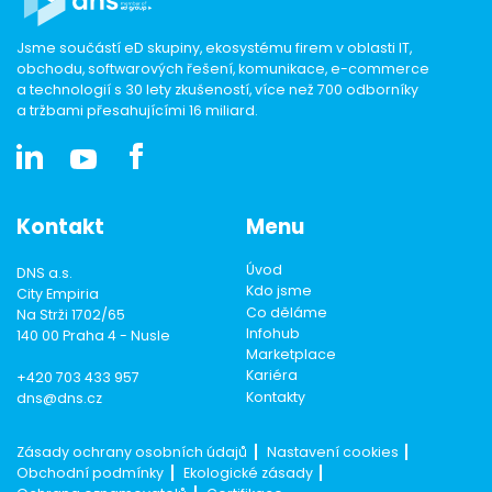
Jsme součástí eD skupiny, ekosystému firem v oblasti IT,
obchodu, softwarových řešení, komunikace, e-commerce
a technologií s 30 lety zkušeností, více než 700 odborníky
a tržbami přesahujícími 16 miliard.
Kontakt
Menu
Úvod
DNS a.s.
Kdo jsme
City Empiria
Co děláme
Na Strži 1702/65
Infohub
140 00 Praha 4 - Nusle
Marketplace
Kariéra
+420 703 433 957
Kontakty
dns@dns.cz
Zásady ochrany osobních údajů
Nastavení cookies
Obchodní podmínky
Ekologické zásady