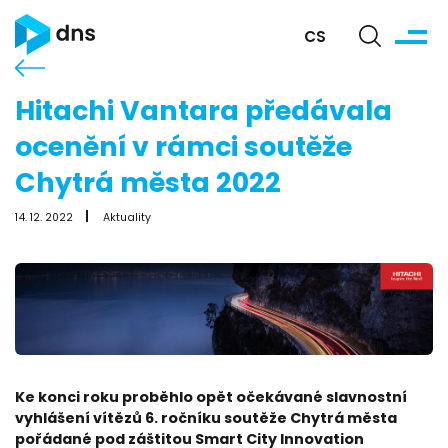
CS
Hitachi Vantara předávala
ocenění v rámci soutěže
Chytrá města 2022
14. 12. 2022
Aktuality
Ke konci roku proběhlo opět očekávané slavnostní
vyhlášení vítězů 6. ročníku soutěže Chytrá města
pořádané pod záštitou Smart City Innovation