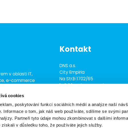
Kontakt
DNS a.s.
City Empiria
em v oblasti IT,
Na Strži 1702/65
ace, e-commerce
140 00 Praha 4 - Nusle
ež 700 odborníky
ívá cookies
+420 703 433 957
dns@dns.cz
reklam, poskytování funkcí sociálních médií a analýze naší návš
 Informace o tom, jak náš web používáte, sdílíme se svými par
analýzy. Partneři tyto údaje mohou zkombinovat s dalšími inform
é získali v důsledku toho, že používáte jejich služby.