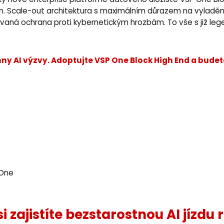
y nové enterprise platformě datového úložiště VSP One Blo
h. Scale-out architektura s maximálním důrazem na vyladění
ovaná ochrana proti kybernetickým hrozbám. To vše s již lege
y AI výzvy. Adoptujte VSP One Block High End a budete
 One
i zajistíte bezstarostnou AI jízdu