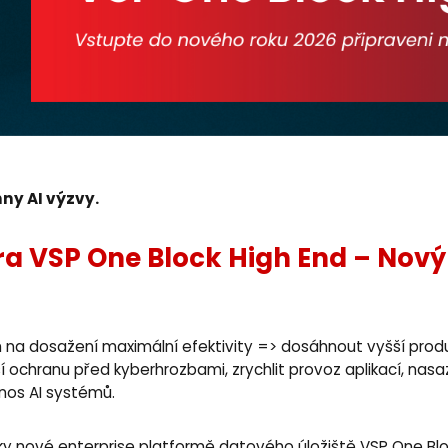
ny AI výzvy.
a VSP One Block High End – Nový
 na dosažení maximální efektivity => dosáhnout vyšší produ
í ochranu před kyberhrozbami, zrychlit provoz aplikací, nasaz
ínos AI systémů.