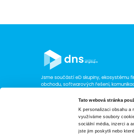
Jsme součástí eD skupiny, ekosystému fir
obchodu, softwarových řešení, komunik
a technologií s 30 lety zkušeností, více n
a tržbami přesahujícími 16 miliard.
Tato webová stránka použ
K personalizaci obsahu a 
využíváme soubory cookie.
sociální média, inzerci a 
jste jim poskytli nebo kter