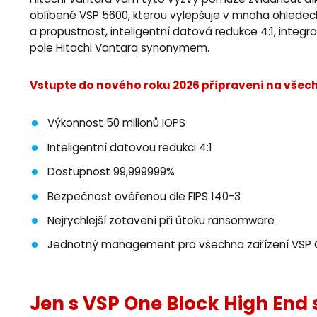
Hitachi Vantara vám tyto výzvy pomůže zvládnout dík
oblíbené VSP 5600, kterou vylepšuje v mnoha ohledec
a propustnost, inteligentní datová redukce 4:1, integr
pole Hitachi Vantara synonymem.
Vstupte do nového roku 2026 připraveni na všechn
Výkonnost 50 milionů IOPS
Inteligentní datovou redukci 4:1
Dostupnost 99,999999%
Bezpečnost ověřenou dle FIPS 140-3
Nejrychlejší zotavení při útoku ransomware
Jednotný management pro všechna zařízení VSP
Jen s VSP One Block High End s