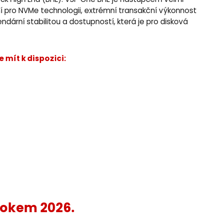
ck High End (BHE). VSP One BHE je nástupcem velmi
 pro NVMe technologii, extrémní transakční výkonnost
ndární stabilitou a dostupností, která je pro disková
 mít k dispozici:
 rokem 2026.