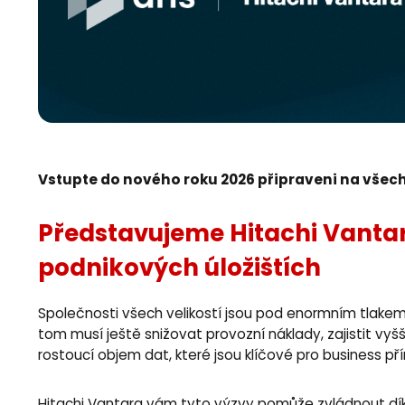
Vstupte do nového roku 2026 připraveni na všech
Představujeme Hitachi Vantar
podnikových úložištích
Společnosti všech velikostí jsou pod enormním tlakem
tom musí ještě snižovat provozní náklady, zajistit vyšš
rostoucí objem dat, které jsou klíčové pro business př