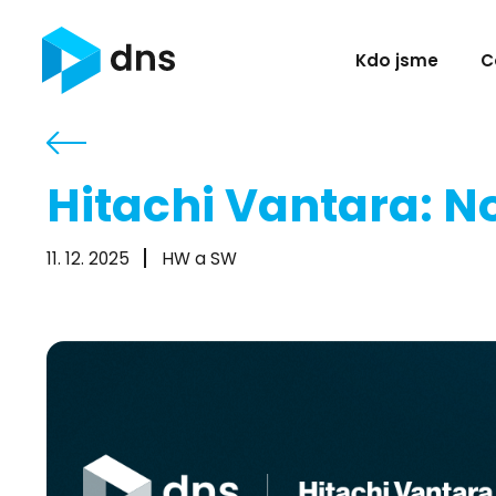
Kdo jsme
C
Hitachi Vantara: N
11. 12. 2025
HW a SW