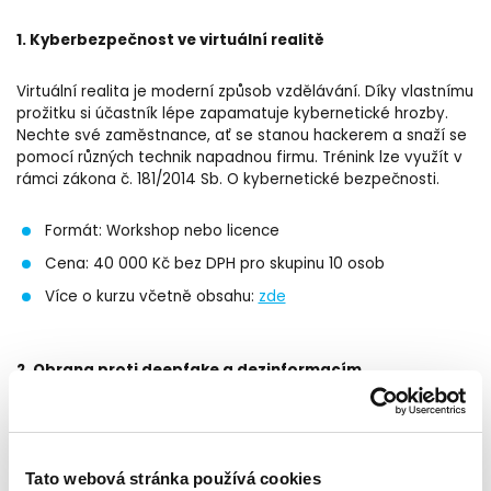
1. Kyberbezpečnost ve virtuální realitě
Virtuální realita je moderní způsob vzdělávání. Díky vlastnímu
prožitku si účastník lépe zapamatuje kybernetické hrozby.
Nechte své zaměstnance, ať se stanou hackerem a snaží se
pomocí různých technik napadnou firmu. Trénink lze využít v
rámci zákona č. 181/2014 Sb. O kybernetické bezpečnosti.
Formát: Workshop nebo licence
Cena: 40 000 Kč bez DPH pro skupinu 10 osob
Více o kurzu včetně obsahu:
zde
2. Obrana proti deepfake a dezinformacím
Hlavní slabinou firemní bezpečnosti jsou její vlastní
zaměstnanci. I to nejpokročilejší technické zabezpečení
selhává, pokud zaměstnanci nedodržují základní zásady
Tato webová stránka používá cookies
bezpečného chování. Toto jsou dva
konkrétní příklady deep