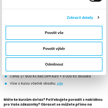
Cena: 18 900 Kč až 22 000 Kč dle kurzu
Více o školícím programu Architekt kybernetické
bezpečnosti:
zde
Zobrazit detaily
Více o kurzu Manažer kybernetické bezpečnosti:
zde
Povolit vše
4. CompTIA Security+
Investice do kurzu a certifikace CompTIA Security+ přináší
Povolit výběr
firmě konkurenční výhodu, zvyšuje odbornost zaměstnanců a
pomáhá minimalizovat bezpečnostní rizika.
Odmítnout
Formát: jednotlivec (prezenčně nebo online)
Cena: 27 800 Kč bez DPH kurz + 9 000 Kč zkouška
Více o kurzu včetně obsahu:
zde
Máte ke kurzům dotaz? Potřebujete poradit s nabídkou
pro Vaše zákazníky? Obracet se můžete přímo na