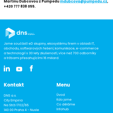
Martinu Dubcovou z Pumpedu
mdubcova@pumpedu.cz
,
+420 777 838 055.
Jsme součástí eD skupiny, ekosystému firem v oblasti IT,
obchodu, softwarových řešení, komunikace, e-commerce
a technologií s 30 lety zkušeností, více než 700 odborníky
a tržbami přesahujícími 16 miliard.
Kontakt
Menu
Úvod
DNS a.s.
Kdo jsme
City Empiria
Co děláme
Na Strži 1702/65
Infohub
140 00 Praha 4 - Nusle