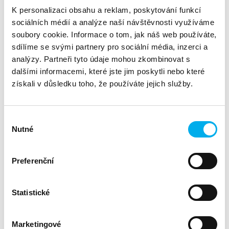
fake útoků
na zaměstnance z našeho okolí. Vědí
K personalizaci obsahu a reklam, poskytování funkcí
deepfake
zaměstnanci Vašich zákazníků, co je
, jak ho
sociálních médií a analýze naší návštěvnosti využíváme
rozpoznat a účinně se proti němu bránit?
soubory cookie. Informace o tom, jak náš web používáte,
sdílíme se svými partnery pro sociální média, inzerci a
Formát: skupina
analýzy. Partneři tyto údaje mohou zkombinovat s
Cena: 35 000 Kč bez DPH
dalšími informacemi, které jste jim poskytli nebo které
Více o kurzu včetně obsahu:
zde
získali v důsledku toho, že používáte jejich služby.
3. Architekt kybernetické bezpečnosti a Manažer
Výběr
kybernetické bezpečnosti
Nutné
souhlasu
Investicí do těchto rolí může firma výrazně zvýšit svou
Preferenční
odolnost vůči moderním hrozbám. Kurzy podrobně
představují roli architekta a manažera kybernetické
bezpečnosti. Kurzy vychází ze zákona a vyhlášky O
kybernetické bezpečnosti.
Statistické
Formát: jednotlivec (prezenčně nebo online)
Marketingové