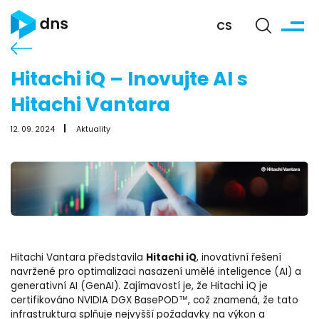
CS
Hitachi iQ – Inovujte AI s
Hitachi Vantara
12. 09. 2024
Aktuality
Hitachi iQ
Hitachi Vantara představila
, inovativní řešení
navržené pro optimalizaci nasazení umělé inteligence (AI) a
generativní AI (GenAI). Zajímavostí je, že Hitachi iQ je
certifikováno NVIDIA DGX BasePOD™, což znamená, že tato
infrastruktura splňuje nejvyšší požadavky na výkon a