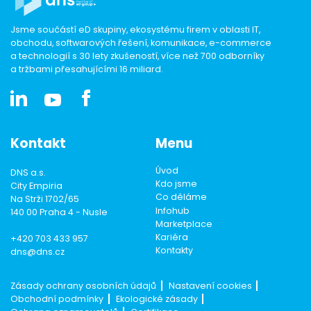
Jsme součástí eD skupiny, ekosystému firem v oblasti IT,
obchodu, softwarových řešení, komunikace, e-commerce
a technologií s 30 lety zkušeností, více než 700 odborníky
a tržbami přesahujícími 16 miliard.
Kontakt
Menu
Úvod
DNS a.s.
Kdo jsme
City Empiria
Co děláme
Na Strži 1702/65
Infohub
140 00 Praha 4 - Nusle
Marketplace
Kariéra
+420 703 433 957
Kontakty
dns@dns.cz
Zásady ochrany osobních údajů
Nastavení cookies
Obchodní podmínky
Ekologické zásady