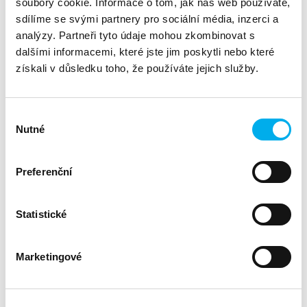
soubory cookie. Informace o tom, jak náš web používáte,
Výhody:
sdílíme se svými partnery pro sociální média, inzerci a
analýzy. Partneři tyto údaje mohou zkombinovat s
Splňuje požadavky na výkon, škálovatelnost, efektivitu,
dalšími informacemi, které jste jim poskytli nebo které
integraci a spolehlivost
získali v důsledku toho, že používáte jejich služby.
Přístup jednoho dodavatele
Spolehlivá infrastruktura
Výběr
Referenční architektury
Nutné
souhlasu
Certifikované řešení NVIDIA DGX BasePOD™ splňující
kritéria kategorie “Nejlepší”
Preferenční
Nezávislé škálování výpočetního výkonu a úložiště
Zlepšení ekonomiky a udržitelnosti
Statistické
AI-Ready Solutions
Marketingové
Výhody: