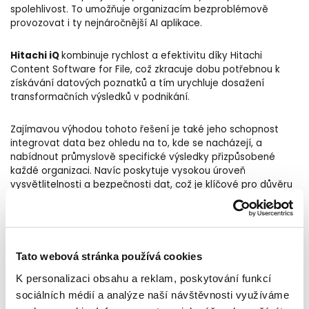
spolehlivost. To umožňuje organizacím bezproblémově
provozovat i ty nejnáročnější AI aplikace.
Hitachi iQ
kombinuje rychlost a efektivitu díky Hitachi
Content Software for File, což zkracuje dobu potřebnou k
získávání datových poznatků a tím urychluje dosažení
transformačních výsledků v podnikání.
Zajímavou výhodou tohoto řešení je také jeho schopnost
integrovat data bez ohledu na to, kde se nacházejí, a
nabídnout průmyslově specifické výsledky přizpůsobené
každé organizaci. Navíc poskytuje vysokou úroveň
vysvětlitelnosti a bezpečnosti dat, což je klíčové pro důvěru
ve výstupy AI.
Hitachi iQ
je navrženo tak, aby zefektivnilo nasazení AI
aplikací od pilotních projektů až po plnou produkci, a tím
Tato webová stránka používá cookies
výrazně urychlilo inovace a uvedení nových produktů na trh.
K personalizaci obsahu a reklam, poskytování funkcí
AI-Ready Infrastructure
sociálních médií a analýze naší návštěvnosti využíváme