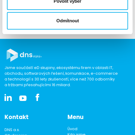
Povolit výběr
180122_tz_dns_garland_a_dns_podepsali_distribucni_smlouvu_final.pdf
195.41 KB
Odmítnout
Jsme součástí eD skupiny, ekosystému firem v oblasti IT,
obchodu, softwarových řešení, komunikace, e-commerce
a technologií s 30 lety zkušeností, více než 700 odborníky
a tržbami přesahujícími 16 miliard.
Kontakt
Menu
Úvod
DNS a.s.
Kdo jsme