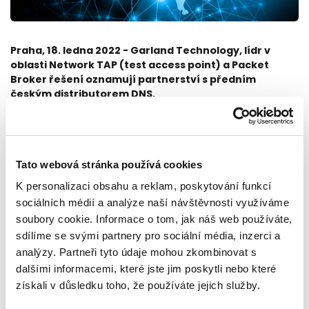
Praha, 18. ledna 2022 - Garland Technology, lídr v
oblasti Network TAP (test access point) a Packet
Broker řešení oznamují partnerství s předním
českým distributorem DNS.
“Je pro nás skvělé doplnit naše bezpečnostní portfolio o
řešení od společnosti Garland, jejich high-end technologie a
skvělé ceny přinesou vysokou přidanou hodnotu naším
partnerům.”, říká Head of Cyber Security Jan Nguyen z DNS.
Tato webová stránka používá cookies
K personalizaci obsahu a reklam, poskytování funkcí
“
Garland Technology
se již několik let soustředí na rozvoj
byznysu prostřednictvím strategických partnerství po celém
sociálních médií a analýze naší návštěvnosti využíváme
světě. Spolupráce s distributorem DNS poskytuje přidanou
soubory cookie. Informace o tom, jak náš web používáte,
hodnotu po prodejní i technologické stránce, což pramení z
sdílíme se svými partnery pro sociální média, inzerci a
jejích hlubokých znalostí trhu a nejvyššího technologického
analýzy. Partneři tyto údaje mohou zkombinovat s
zázemí.”, říká spoluzakladatel Garland Technology, Chris
dalšími informacemi, které jste jim poskytli nebo které
Bihary. “Naše technologická spolupráce s klíčovými výrobci z
portfolia DNS, jakými jsou Check Point, Fortinet a GreyCortex
získali v důsledku toho, že používáte jejich služby.
přinese partnerům kompletní bezpečnostní řešení jejich IT