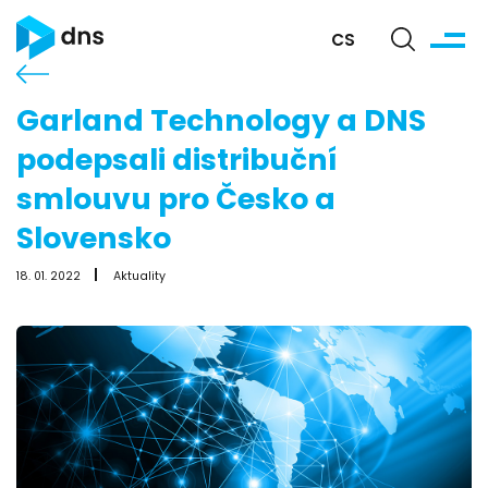
CS
Garland Technology a DNS
podepsali distribuční
smlouvu pro Česko a
Slovensko
18. 01. 2022
Aktuality