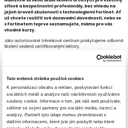
Nabízíme širokou škálu školení určených pro všechny
síťové a bezpečnostní profesionály, bez ohledu na
jejich úroveň zkušeností s technologiemi Fortinet. Ať
už chcete rozšířit své dosavadní dovednosti, nebo se
s Fortinetem teprve seznamujete, máme pro vás
vhodné kurzy.
Jako autorizované tréninkové centrum poskytujeme odborná
školení vedená certifikovanými lektory.
Pro přehled aktuálně nabízených kurzů navštivte stránku:
https://fortinet.dns.cz/certifikovana-skoleni-pro-sitove-a-
bezpecnostni-profesionaly
Tato webová stránka používá cookies
___________
K personalizaci obsahu a reklam, poskytování funkcí
sociálních médií a analýze naší návštěvnosti využíváme
DNS - Autorizované tréninkové centrum Fortinet
soubory cookie. Informace o tom, jak náš web používáte,
sdílíme se svými partnery pro sociální média, inzerci a
DNS poskytuje komplexní školení kybernetické bezpečnosti
analýzy. Partneři tyto údaje mohou zkombinovat s
s využitím plánů vyvinutých pro certifikační program
dalšími informacemi, které jste jim poskytli nebo které
Fortinet NSE.