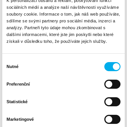
K personalizaci obsahu a reklam, poskytování funkcí
sociálních médií a analýze naší návštěvnosti využíváme
soubory cookie. Informace o tom, jak náš web používáte,
sdílíme se svými partnery pro sociální média, inzerci a
analýzy. Partneři tyto údaje mohou zkombinovat s
dalšími informacemi, které jste jim poskytli nebo které
získali v důsledku toho, že používáte jejich služby.
Instruktážní video, kde se dozvíte, jak správně vytvořit ticket
v rámci FortiCare.
Výběr
Nutné
souhlasu
Autor: Jan Beneš
Preferenční
Statistické
Marketingové