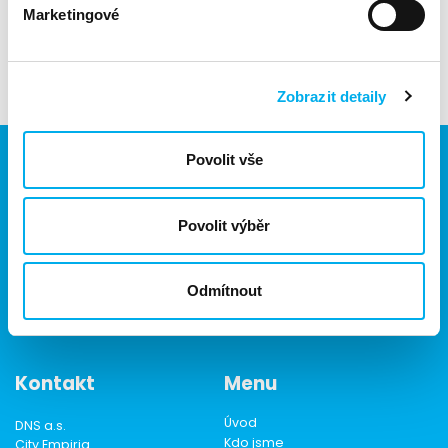
Publikujte post na LinkedIn s tématem proč doporučujete
Marketingové
partnerům značku Vertiv s hashtagem #ChooseVerti
Platnost akce: část do konce května 2024, část do konce
července 2024.
Zobrazit detaily
Povolit vše
Jsme součástí eD skupiny, ekosystému firem v oblasti IT,
Povolit výběr
obchodu, softwarových řešení, komunikace, e-commerce
a technologií s 30 lety zkušeností, více než 700 odborníky
a tržbami přesahujícími 16 miliard.
Odmítnout
Kontakt
Menu
Úvod
DNS a.s.
Kdo jsme
City Empiria