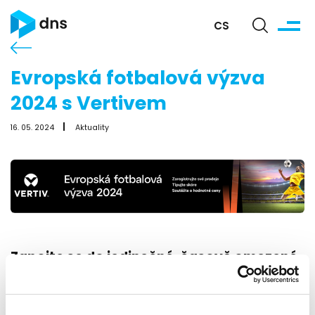
CS
Evropská fotbalová výzva
2024 s Vertivem
16. 05. 2024
Aktuality
Zapojte se do jedinečné, časově omezené
promo akce společnosti Vertiv, při
příležitosti
UEFA EURO2024
, Německo!