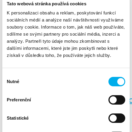
Promo akce je určena pro nové i stávající partnery.
Tato webová stránka používá cookies
K personalizaci obsahu a reklam, poskytování funkcí
fotbalových
Ve hře je mnoho zajímavých cen od
sociálních médií a analýze naší návštěvnosti využíváme
dresů, věcných cen i vstupenek na
soubory cookie. Informace o tom, jak náš web používáte,
sdílíme se svými partnery pro sociální média, inzerci a
přímý přenos utkání Itálie se
analýzy. Partneři tyto údaje mohou zkombinovat s
Španělskem v Německu
dalšími informacemi, které jste jim poskytli nebo které
!
získali v důsledku toho, že používáte jejich služby.
Co je nutno udělat pro účast?
Výběr
Nutné
souhlasu
Registrujte se na partnerském portále Vertiv
Zalogujte se na
https://www.vertivfootbal
Preferenční
portále:
kde se dozvíte všechny podrobnosti.
Dokončete libovolné školení na partnerském portále
Statistické
Zaregistrujte 3 Deal registrace na partnerském portále