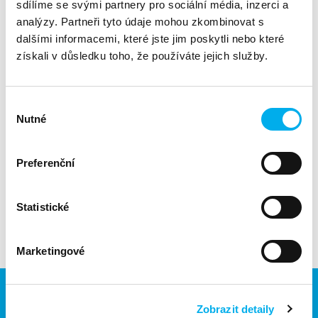
sdílíme se svými partnery pro sociální média, inzerci a
analýzy. Partneři tyto údaje mohou zkombinovat s
Více v tiskové zprávě
ZDE
.
dalšími informacemi, které jste jim poskytli nebo které
získali v důsledku toho, že používáte jejich služby.
Více o technologiích Garland
ZDE
.
Produkty Garland Technology a na ně navázané služby
divize Security
zajišťuje
. Kompletní kontaktní údaje najdete
Výběr
v záložce
kontakty
.
Nutné
souhlasu
Preferenční
Odkazy
Statistické
Webové stránky výrobce Garland Technology
Marketingové
Zobrazit detaily