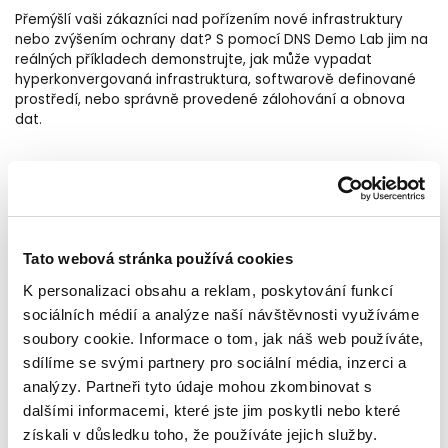
Přemýšlí vaši zákazníci nad pořízením nové infrastruktury
nebo zvýšením ochrany dat? S pomocí DNS Demo Lab jim na
reálných příkladech demonstrujte, jak může vypadat
hyperkonvergovaná infrastruktura, softwarově definované
prostředí, nebo správně provedené zálohování a obnova
dat.
DNS Demo Lab je postavený na produktech HPE. Jeho
Alletra
základnímy stavebnímy kameny jsou diskové pole
6000
ProLiant DL385 Gen10+
a servery
. V rámci Demo Labu
scénáře možného využití této
máme připravené
Tato webová stránka používá cookies
infrastruktury,
např.:
K personalizaci obsahu a reklam, poskytování funkcí
TY POKRÝVAJÍ:
sociálních médií a analýze naší návštěvnosti využíváme
soubory cookie. Informace o tom, jak náš web používáte,
sdílíme se svými partnery pro sociální média, inzerci a
hyperkonvergované řešení (Alletra dHCI, VMware vSAN),
analýzy. Partneři tyto údaje mohou zkombinovat s
softwarově definovanou storage (StorMagic SvSAN),
dalšími informacemi, které jste jim poskytli nebo které
zálohování a obnovu dat (Veeam) a mnoho dalšího...
získali v důsledku toho, že používáte jejich služby.