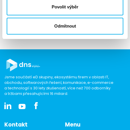
Povolit výběr
Pokud byste měli zájem o ukázku DNS/HPE Demo labu či
nějaké doplňující dotazy, neváhejte nás kontakovat
přostřednictvím formuláře níže. Rádi Vám poskyteneme více
Odmítnout
informací a připravíme prezentaci, která bude odpovídat
Vašim požadavkům.
Jsme součástí eD skupiny, ekosystému firem v oblasti IT,
obchodu, softwarových řešení, komunikace, e-commerce
a technologií s 30 lety zkušeností, více než 700 odborníky
a tržbami přesahujícími 16 miliard.
Kontakt
Menu