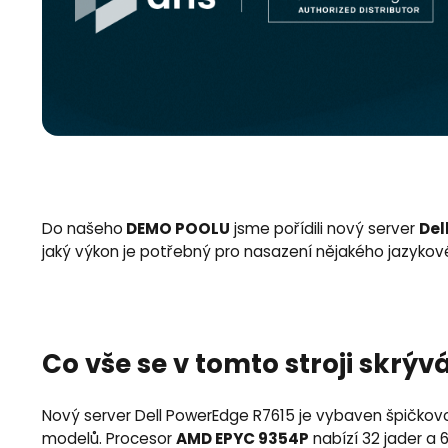
DEMO POOLU
Del
Do našeho
jsme pořídili nový server
jaký výkon je potřebný pro nasazení nějakého jazykov
Co vše se v tomto stroji skrýv
Nový server Dell PowerEdge R7615 je vybaven špičkov
AMD EPYC 9354P
modelů. Procesor
nabízí 32 jader a 