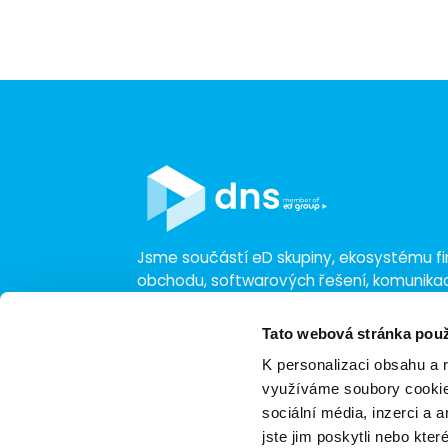
Jsme součástí eD skupiny, ekosystému fir
obchodu, softwarových řešení, komunik
a technologií s 30 lety zkušeností, více n
a tržbami přesahujícími 16 miliard.
Tato webová stránka použ
K personalizaci obsahu a 
využíváme soubory cookie.
sociální média, inzerci a 
jste jim poskytli nebo kter