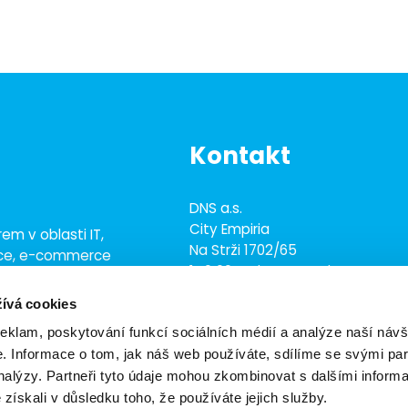
Kontakt
DNS a.s.
City Empiria
em v oblasti IT,
Na Strži 1702/65
ace, e-commerce
140 00 Praha 4 - Nusle
ež 700 odborníky
ívá cookies
+420 703 433 957
dns@dns.cz
reklam, poskytování funkcí sociálních médií a analýze naší návš
 Informace o tom, jak náš web používáte, sdílíme se svými par
analýzy. Partneři tyto údaje mohou zkombinovat s dalšími inform
é získali v důsledku toho, že používáte jejich služby.