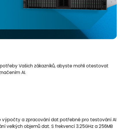
 potřeby Vašich zákazníků, abyste mohli otestovat
značením AI.
čné výpočty a zpracování dat potřebné pro testování AI
ování velkých objemů dat. S frekvencí 3.25GHz a 256MB