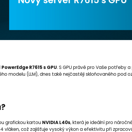
l PowerEdge R7615 s GPU
. S GPU právě pro Vaše potřeby a
ého modelu (LLM), dnes také nejčastěji skloňovaného pod o
á?
NVIDIA L40s
ou grafickou kartou
, která je ideální pro náro
64 vláken, což zajišťuje vysoký výkon a efektivitu při zprac