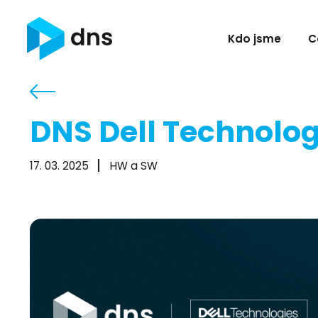
Kdo jsme
C
DNS Dell Technolo
17. 03. 2025
HW a SW