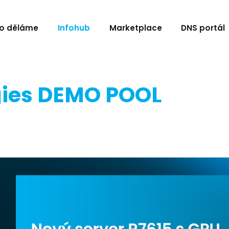
o děláme
Infohub
Marketplace
DNS portál
gies DEMO POOL