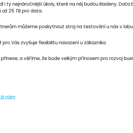
l i ty nejnáročnější úkoly, které na něj budou kladeny. Da
 až 25 TB pro data.
tnerům můžeme poskytnout stroj na testování u nás v labu 
 pro Vás zvyšuje flexibilitu nasazení u zákazníka.
přinese, a věříme, že bude velkým přínosem pro rozvoj busin
tě nám