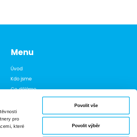
Menu
Úvod
Kdo jsme
Co děláme
Infohub
Povolit vše
Marketplace
těvnosti
tnery pro
Kariéra
Povolit výběr
acemi, které
Kontakty