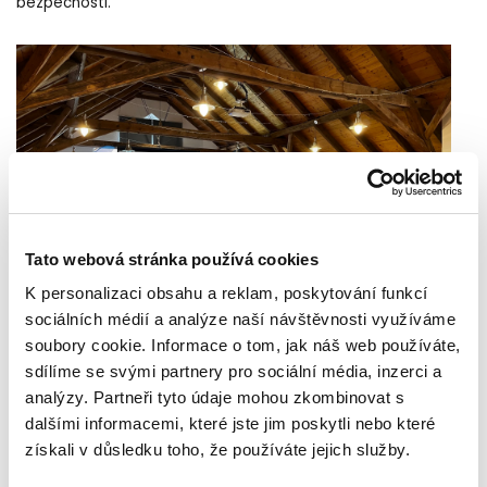
bezpečnosti.
Tato webová stránka používá cookies
K personalizaci obsahu a reklam, poskytování funkcí
sociálních médií a analýze naší návštěvnosti využíváme
soubory cookie. Informace o tom, jak náš web používáte,
sdílíme se svými partnery pro sociální média, inzerci a
analýzy. Partneři tyto údaje mohou zkombinovat s
Check Point
Řešení od společnosti
bylo představeno Jiřím
dalšími informacemi, které jste jim poskytli nebo které
Zvolánkem a zaměřilo se na konkrétní kybernetické hrozby a
získali v důsledku toho, že používáte jejich služby.
způsoby, jak jim čelit. Tato prezentace ukázala, jak moderní
technologie mohou přispět k posílení kybernetické