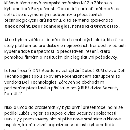
klíčové téma nové evropské směrnice NIS2 a Zákonu o
Kybernetické Bezpečnosti. Obchodní partneři měli možnost
setkat se s významnými odborníky a představiteli
technologických lídrů na trhu, a to zejména společností
Check Point, Dell Technologies, Pentara a GreyCortex.
Akce byla rozdělena do několika tematických bloků, které se
staly platformou pro diskuzi o nejnovějších trendech v oblasti
kybernetické bezpečnosti a představení řešení, která
pomohou firmám a institucím plnit legislativní požadavky.
Letošní ročník DNS Academy zahájil Jiří Dobeš BUM divize Dell
Technologies spolu s Pavlem Rosenkrancem zástupcem za
vendora Dell Technologies. Zároveň se obchodním
partnerům představil a přivítal je nový BUM divize Security
Petr Uhlíř.
NIS2 a úvod do problematiky byla první prezentace, na ní se
podílel Lukáš Engler, zástupce divize Security společnosti
DNS. Byly představeny hlavní pilíře nové směrnice a klíčové
aspekty, které ovlivní organizace v oblasti kybernetické