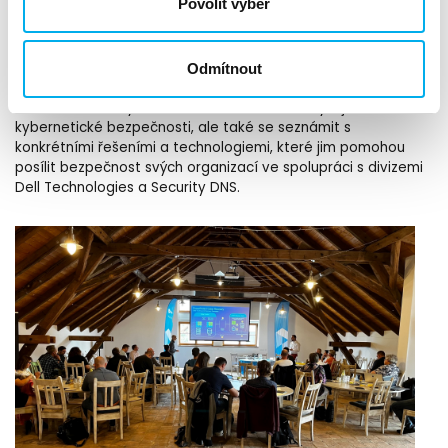
Povolit výběr
Akce v Dvoře Perlova Voda byla významným krokem směrem
k lepší ochraně kybernetického prostoru v době, kdy se
kybernetické hrozby stávají stále sofistikovanějšími a
Odmítnout
rozsáhlejšími. Účastníci měli možnost nejen získat cenné
informace o nových směrnicích a zákonech týkajících se
kybernetické bezpečnosti, ale také se seznámit s
konkrétními řešeními a technologiemi, které jim pomohou
posílit bezpečnost svých organizací ve spolupráci s divizemi
Dell Technologies a Security DNS.