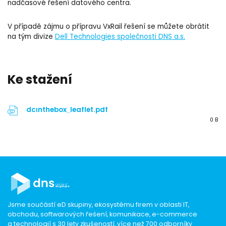
nadčasové řešení datového centra.
V případě zájmu o přípravu VxRail řešení se můžete obrátit
na tým divize
Dell Technologies společnosti DNS a.s.
Ke stažení
dcinthebox_leaflet.pdf
0 B
Jsme součástí eD skupiny, ekosystému firem v oblasti IT,
obchodu, softwarových řešení, komunikace, e-commerce
a technologií s 30 lety zkušeností, více než 700 odborníky