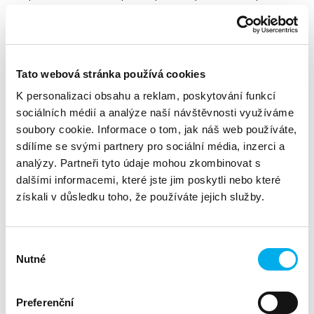
UPS.
Dell Technologies HCI řešení VxRail, 2+ nodové řešení.
Dell Technologies 10/25Gbit Networking.
VMware license vSAN, vSphere, vCenter, vRealize Log
Tato webová stránka používá cookies
Insight.
K personalizaci obsahu a reklam, poskytování funkcí
Možnost rozšíření o Data Protection řešení.
sociálních médií a analýze naší návštěvnosti využíváme
Přizpůsobitelné na míru konkrétním potřebám.
soubory cookie. Informace o tom, jak náš web používáte,
sdílíme se svými partnery pro sociální média, inzerci a
Předinstalované a připravené pro vytvoření/migraci
Vašich virtuálních serverů.
analýzy. Partneři tyto údaje mohou zkombinovat s
dalšími informacemi, které jste jim poskytli nebo které
získali v důsledku toho, že používáte jejich služby.
Výběr
Nutné
souhlasu
Preferenční
OBECNÉ KLÍČOVÉ VLASTNOSTI VXRAIL