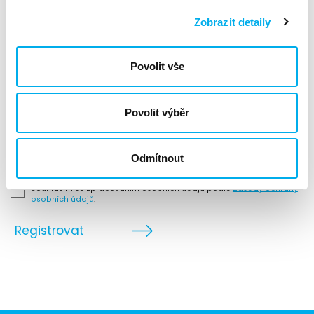
Zobrazit detaily
Povolit vše
Abychom Vás mohli kontaktovat, použijte prosím svůj pracovní
e-mail.
Povolit výběr
Odmítnout
Souhlasím se zpracováním osobních údajů podle
Zásady ochrany
osobních údajů
.
Registrovat