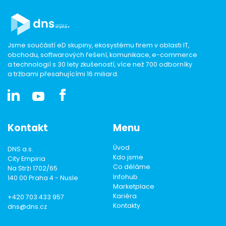
Jsme součástí eD skupiny, ekosystému firem v oblasti IT,
obchodu, softwarových řešení, komunikace, e-commerce
a technologií s 30 lety zkušeností, více než 700 odborníky
a tržbami přesahujícími 16 miliard.
Kontakt
Menu
Úvod
DNS a.s.
Kdo jsme
City Empiria
Co děláme
Na Strži 1702/65
Infohub
140 00 Praha 4 - Nusle
Marketplace
Kariéra
+420 703 433 957
Kontakty
dns@dns.cz