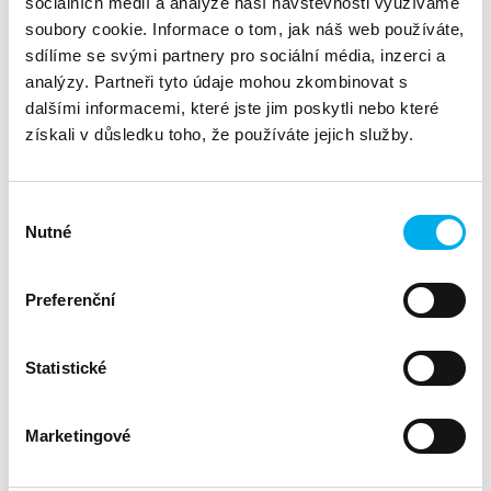
sociálních médií a analýze naší návštěvnosti využíváme
Commvault Disaster Recovery
soubory cookie. Informace o tom, jak náš web používáte,
Commvault eDiscovery
sdílíme se svými partnery pro sociální média, inzerci a
analýzy. Partneři tyto údaje mohou zkombinovat s
Commvault File Optimization
dalšími informacemi, které jste jim poskytli nebo které
Commvault Hyperscale
získali v důsledku toho, že používáte jejich služby.
Neváhejte nás kontaktovat ve fromuláři níže, rádi s vámi
probereme možnosti nasazení Commvault u vašich
zákazníků. odbrobnější informace o nabízených službách
Výběr
ZDE
.
najdete na našich webových stránkách
Nutné
souhlasu
Preferenční
Statistické
Registrace
Marketingové
Commvault od DNS- vše na jednom místě