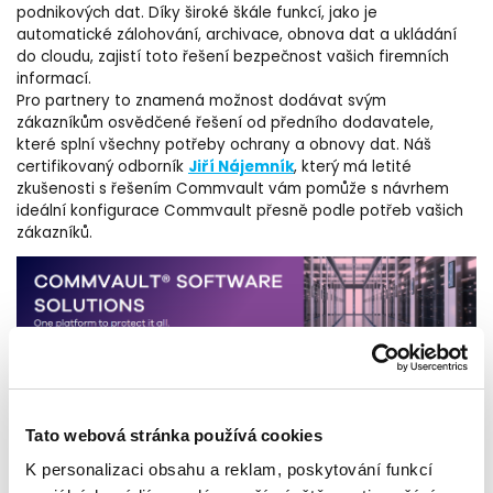
podnikových dat. Díky široké škále funkcí, jako je
automatické zálohování, archivace, obnova dat a ukládání
do cloudu, zajistí toto řešení bezpečnost vašich firemních
informací.
Pro partnery to znamená možnost dodávat svým
zákazníkům osvědčené řešení od předního dodavatele,
které splní všechny potřeby ochrany a obnovy dat. Náš
Jiří Nájemník
certifikovaný odborník
, který má letité
zkušenosti s řešením Commvault vám pomůže s návrhem
ideální konfigurace Commvault přesně podle potřeb vašich
zákazníků.
Řešení Commvault nabízíme v různých balíčcích pro datovou
ochranu na míru konkrétním požadavkům:
Tato webová stránka používá cookies
Commvault Complete Data Protection
K personalizaci obsahu a reklam, poskytování funkcí
Commvault Backup & Recovery