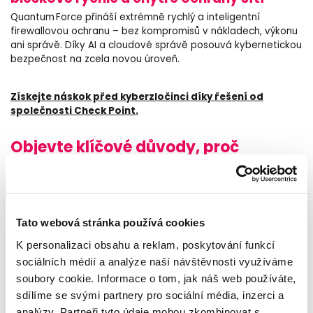
Quantum Force přináší extrémně rychlý a inteligentní
firewallovou ochranu – bez kompromisů v nákladech, výkonu
ani správě. Díky AI a cloudové správě posouvá kybernetickou
bezpečnost na zcela novou úroveň.
Získejte náskok před kyberzločinci díky řešení od
společnosti Check Point.
Objevte klíčové důvody, proč
Quantum Force:
1. Přepojení na vysokou rychlost zabezpečení
Tato webová stránka používá cookies
Check Point představil novou sérii Quantum Force firewallů,
vybavených špičkovou AI technologií a cloudovým
K personalizaci obsahu a reklam, poskytování funkcí
zpracováním přes Infinity Platform. Deset nových modelů
sociálních médií a analýze naší návštěvnosti využíváme
slibuje až 1 Tbps rychlosti, díky čemuž dokážou blokovat až
soubory cookie. Informace o tom, jak náš web používáte,
99,8 % malwaru – významný posun proti tradičním řešením.
sdílíme se svými partnery pro sociální média, inzerci a
2. Maximální výkon s nízkou spotřebou
analýzy. Partneři tyto údaje mohou zkombinovat s