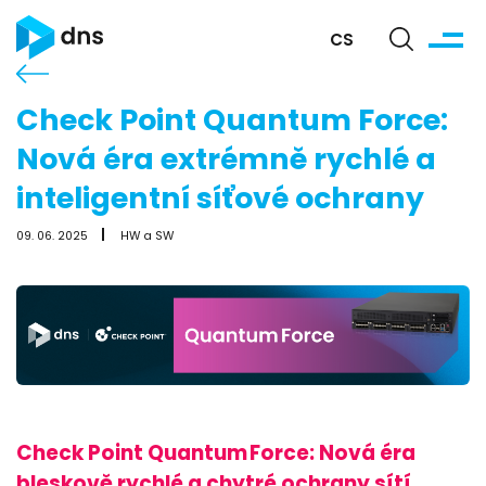
CS
Check Point Quantum Force:
Nová éra extrémně rychlé a
inteligentní síťové ochrany
09. 06. 2025
HW a SW
Check Point Quantum Force: Nová éra
bleskově rychlé a chytré ochrany sítí