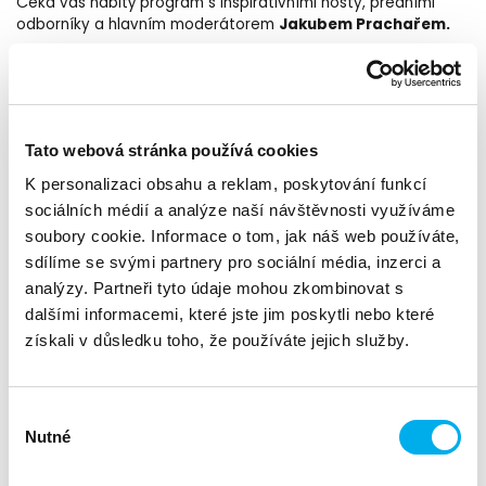
Čeká vás nabitý program s inspirativními hosty, předními
Jakubem Prachařem.
odborníky a hlavním moderátorem
Letos poprvé jsme pouze pro vás připravili mimo jiného
Matěje Rupperta
Jakuba
jedinečný VIP koncert
,
Prachaře
Jana Maxiána
a
.
Tato webová stránka používá cookies
Těšit se můžete na:
K personalizaci obsahu a reklam, poskytování funkcí
sociálních médií a analýze naší návštěvnosti využíváme
keynote speakery v čele s: náčelníkem Generálního
soubory cookie. Informace o tom, jak náš web používáte,
štábu Armády České republiky Karlem Řehkou
sdílíme se svými partnery pro sociální média, inzerci a
přehled trendů a novinek v kybernetické bezpečnosti
analýzy. Partneři tyto údaje mohou zkombinovat s
hosty a zákaznické případové studie
dalšími informacemi, které jste jim poskytli nebo které
bohatou partnerskou EXPO zónu
získali v důsledku toho, že používáte jejich služby.
tradičně skvělé občerstvení po celý den
Výběr
Nutné
souhlasu
Termín
: Čtvrtek 6. listopadu 2025 od 12 hodin (začínáme
teplým obědem)