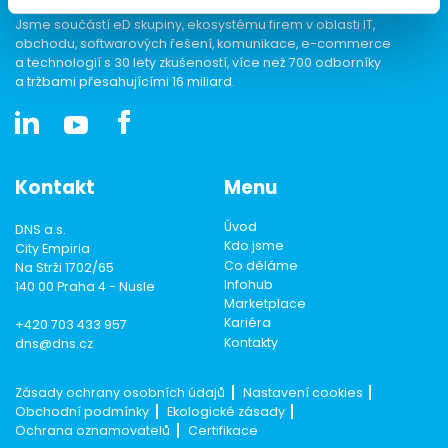
Jsme součástí eD skupiny, ekosystému firem v oblasti IT,
obchodu, softwarových řešení, komunikace, e-commerce
a technologií s 30 lety zkušeností, více než 700 odborníky
a tržbami přesahujícími 16 miliard.
Kontakt
Menu
Úvod
DNS a.s.
Kdo jsme
City Empiria
Co děláme
Na Strži 1702/65
Infohub
140 00 Praha 4 - Nusle
Marketplace
Kariéra
+420 703 433 957
Kontakty
dns@dns.cz
Zásady ochrany osobních údajů
Nastavení cookies
Obchodní podmínky
Ekologické zásady
Ochrana oznamovatelů
Certifikace