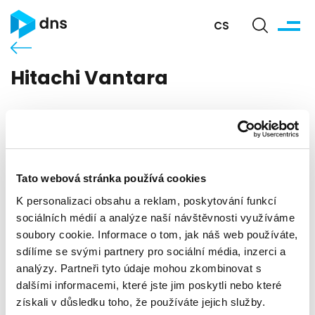
CS
Hitachi Vantara
Tato webová stránka používá cookies
K personalizaci obsahu a reklam, poskytování funkcí
sociálních médií a analýze naší návštěvnosti využíváme
soubory cookie. Informace o tom, jak náš web používáte,
sdílíme se svými partnery pro sociální média, inzerci a
analýzy. Partneři tyto údaje mohou zkombinovat s
Hitachi Vantara patří mezi předního světového
dalšími informacemi, které jste jim poskytli nebo které
výrobce v oblasti informačních a komunikačních
řešení, která zahrnují produkty od serverů, diskových
získali v důsledku toho, že používáte jejich služby.