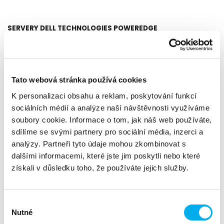
SERVERY DELL TECHNOLOGIES POWEREDGE
Rodina serverů v řadě 15G a 16G zahrnuje kompletní portfolio
tower, rack a blade systémů určené jak pro malé firmy, tak
pro rozsáhlá datová centra, poskytující služby tisícům
Tato webová stránka používá cookies
uživatelů.
K personalizaci obsahu a reklam, poskytování funkcí
DATOVÁ ÚLOŽIŠTĚ DELL TECHNOLOGIES
sociálních médií a analýze naší návštěvnosti využíváme
soubory cookie. Informace o tom, jak náš web používáte,
Portfolio datových úložišť Dell Technologies zahrnuje všechny
sdílíme se svými partnery pro sociální média, inzerci a
typy All Flash a Hybrid úložných technologií. Pro malé a
analýzy. Partneři tyto údaje mohou zkombinovat s
střední podniky nabízí úložiště z řady PowerVault, NX, Unity a
dalšími informacemi, které jste jim poskytli nebo které
nejmodernější PowerStore. Pro velké podniky a datová
získali v důsledku toho, že používáte jejich služby.
centra jsou v nabídce enterprise úložiště PowerMAX nebo
specializovaná úložiště scale-out NAS PowerScale (Isilon) a
objektová storage ECS (Elastic Cloud Storage).
Výběr
Nutné
ŘEŠENÍ PRO OCHRANU DAT
souhlasu