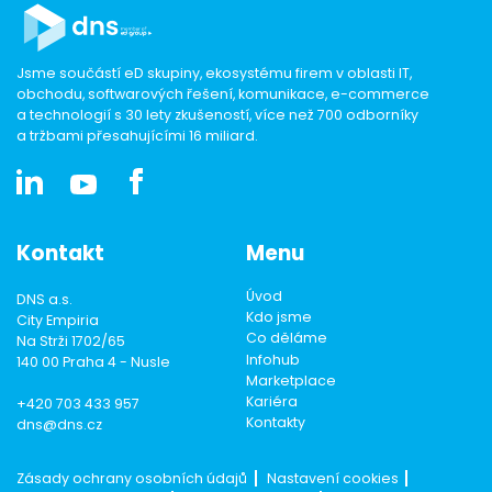
Jsme součástí eD skupiny, ekosystému firem v oblasti IT,
obchodu, softwarových řešení, komunikace, e-commerce
a technologií s 30 lety zkušeností, více než 700 odborníky
a tržbami přesahujícími 16 miliard.
Kontakt
Menu
Úvod
DNS a.s.
Kdo jsme
City Empiria
Co děláme
Na Strži 1702/65
Infohub
140 00 Praha 4 - Nusle
Marketplace
Kariéra
+420 703 433 957
Kontakty
dns@dns.cz
Zásady ochrany osobních údajů
Nastavení cookies