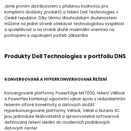
Jsme prvním distributorem s přidanou hodnotou pro
kompletní dodávky produktů a řešení Dell Technologies v
České republice. Díky těmto dlouhodobým zkušenostem
můžete na jedné straně očekávat technologickou vyspělost
a spolehlivost a na straně druhé maximální orientaci na
pochopení a uspokojení potřeb zákazníka.
Produkty Dell Technologies v portfoliu DNS
KONVERGOVANÁ A HYPERKONVERGOVANÁ ŘEŠENÍ
Konvergované platformy PowerEdge MX7000, řešení VxBlock
a PowerFlex kombinují výpočetní výkon spolu s redundantním
řešením síťové konektivity a datových úložišť.
Hyperkonvergované platformy VxRack, VxRail a Nutanix XC
jsou jednoduše škálovatelná a spravovatelná softwarově
definovaná řešení ideální do moderních podnikových
datových center.