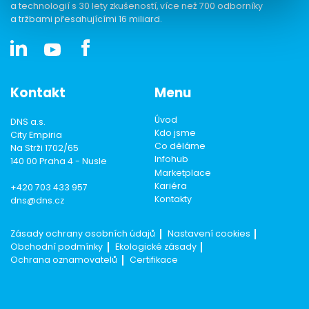
a technologií s 30 lety zkušeností, více než 700 odborníky
a tržbami přesahujícími 16 miliard.
Kontakt
Menu
Úvod
DNS a.s.
Kdo jsme
City Empiria
Co děláme
Na Strži 1702/65
Infohub
140 00 Praha 4 - Nusle
Marketplace
Kariéra
+420 703 433 957
Kontakty
dns@dns.cz
Zásady ochrany osobních údajů
Nastavení cookies
Obchodní podmínky
Ekologické zásady
Ochrana oznamovatelů
Certifikace