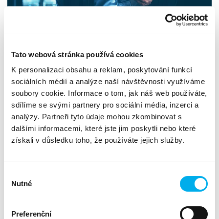
Tato webová stránka používá cookies
K personalizaci obsahu a reklam, poskytování funkcí
sociálních médií a analýze naší návštěvnosti využíváme
soubory cookie. Informace o tom, jak náš web používáte,
Dokážeme navrhnout výběr vhodných produktů,
sdílíme se svými partnery pro sociální média, inzerci a
technologií a služeb pro jakoukoliv fázi projektu, aby
jeho realizace byla úspěšná, maximálně vyhovovala
analýzy. Partneři tyto údaje mohou zkombinovat s
zákazníkovi a byla pro něj přínosem.
dalšími informacemi, které jste jim poskytli nebo které
získali v důsledku toho, že používáte jejich služby.
Jaké služby pro vás můžeme zajistit:
instalace dodaných řešení a softwaru,
Výběr
pomoc s řešením technických a licenčních problémů při
Nutné
souhlasu
instalaci jednotlivých produktů,
zapůjčení vybraných produktů, příprava proof-of-
Preferenční
concept nabízených řešení,