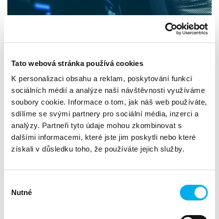
Tato webová stránka používá cookies
K personalizaci obsahu a reklam, poskytování funkcí
sociálních médií a analýze naší návštěvnosti využíváme
Při objednání a nákupu zboží a materiálu od výrobce
soubory cookie. Informace o tom, jak náš web používáte,
pro naše partnery registrujeme příležitosti u výrobce
sdílíme se svými partnery pro sociální média, inzerci a
(booking) a zajišťujeme projektové ceny.
analýzy. Partneři tyto údaje mohou zkombinovat s
Jaké služby pro vás můžeme zajistit:
dalšími informacemi, které jste jim poskytli nebo které
získali v důsledku toho, že používáte jejich služby.
vzdělávání partnerů a jejich zákazníků formou
prezentací, workshopů a seminářů,
představení nových produktů,
Výběr
Nutné
souhlasu
prezentace případových studií,
poskytujeme kompletní školení licenční politiky (on-