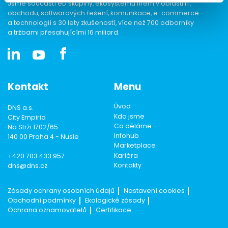
Jsme součástí eD skupiny, ekosystému firem v oblasti IT,
obchodu, softwarových řešení, komunikace, e-commerce
a technologií s 30 lety zkušeností, více než 700 odborníky
a tržbami přesahujícími 16 miliard.
Kontakt
Menu
Úvod
DNS a.s.
Kdo jsme
City Empiria
Co děláme
Na Strži 1702/65
Infohub
140 00 Praha 4 - Nusle
Marketplace
Kariéra
+420 703 433 957
Kontakty
dns@dns.cz
Zásady ochrany osobních údajů
Nastavení cookies
Obchodní podmínky
Ekologické zásady
Ochrana oznamovatelů
Certifikace