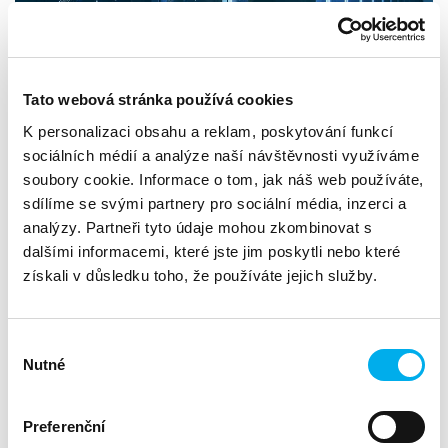
Tato webová stránka používá cookies
K personalizaci obsahu a reklam, poskytování funkcí
sociálních médií a analýze naší návštěvnosti využíváme
soubory cookie. Informace o tom, jak náš web používáte,
sdílíme se svými partnery pro sociální média, inzerci a
analýzy. Partneři tyto údaje mohou zkombinovat s
Působíme nezávisle v celém ekosystému výrobců,
partnerů a koncových zákazníků. Máme technické
dalšími informacemi, které jste jim poskytli nebo které
znalosti a doplňujeme kompetence partnerů při
získali v důsledku toho, že používáte jejich služby.
implementacích a další podpoře jako tzv. „middle-
ware“ – našim partnerům „kryjeme záda“.
Výběr
Jaké služby pro vás můžeme zajistit:
Nutné
souhlasu
realizace školení / workshopu (zajištění organizace nebo
přednášejícího),
Preferenční